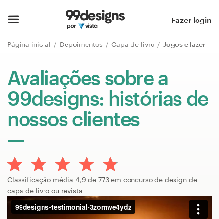
Página inicial
Fazer login
Pesquisar categorias
Página inicial
Depoimentos
Capa de livro
Jogos e lazer
Como funciona
Avaliações sobre a
99designs: histórias de
Encontre um designer
nossos clientes
Inspiração
99designs Pro
Classificação média 4,9 de 773 em concurso de design de
Serviços
capa de livro ou revista
de
design