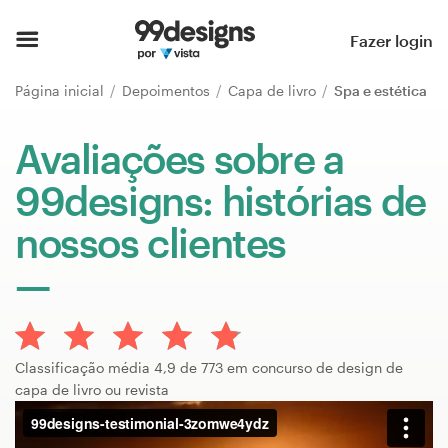
Página inicial
Fazer login
Pesquisar categorias
Página inicial
Depoimentos
Capa de livro
Spa e estética
Como funciona
Avaliações sobre a
99designs: histórias de
Encontre um designer
nossos clientes
Inspiração
99designs Pro
Classificação média 4,9 de 773 em concurso de design de
Serviços
capa de livro ou revista
de
design