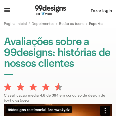
Página inicial
Fazer login
Pesquisar categorias
Página inicial
Depoimentos
Botão ou ícone
Esporte
Como funciona
Avaliações sobre a
99designs: histórias de
Encontre um designer
nossos clientes
Inspiração
99designs Pro
Classificação média 4,6 de 364 em concurso de design de
Serviços
botão ou ícone
de
design