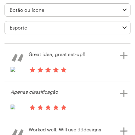
Design de logotipos
Cartão de visita
Design de site
Manual de identidade da marca
Great idea, great set-up!!
Pesquisar todas as categorias
há 14 anos
Richard Gormley
Apenas classificação
Visualizar seu concurso de botão ou
Suporte
ícone
+49 30 568 37640
há 14 anos
Richard.gormley
Central de Ajuda
Worked well. Will use 99designs
Visualizar seu concurso de botão ou