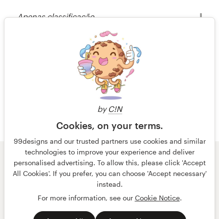
Rahul70238
Apenas classificação
Visualizar seu concurso de botão ou
ícone
há 15 anos
Cira Solutions
Visualizar seu concurso de botão ou
ícone
by
C!N
Cookies, on your terms.
99designs and our trusted partners use cookies and similar
technologies to improve your experience and deliver
© 99designs
por Vista
personalised advertising. To allow this, please click 'Accept
Termos e condições
Privacidade
All Cookies'. If you prefer, you can choose 'Accept necessary'
Dados sobre a empresa
instead.
For more information, see our
Cookie Notice
.
português
English