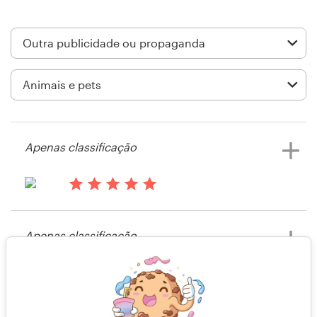
Design de logotipos
Cartão de visita
Design de site
Manual de identidade da marca
Apenas classificação
Pesquisar todas as categorias
há 13 anos
K.mitchell
Suporte
Apenas classificação
Visualizar seu concurso de
publicidade ou propaganda
+49 30 568 37640
há 14 anos
Central de Ajuda
Jhamilton2025