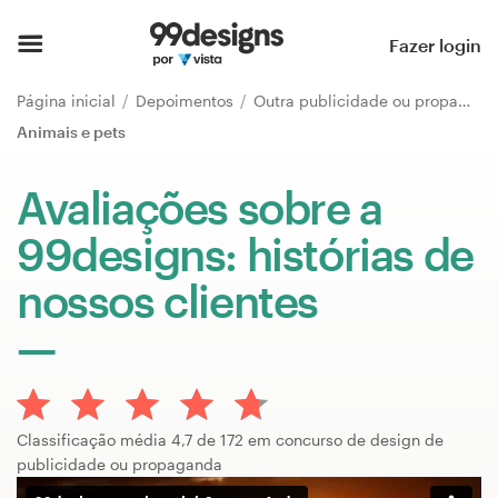
Página inicial
Fazer login
Pesquisar categorias
Página inicial
Depoimentos
Outra publicidade ou propaganda
Animais e pets
Como funciona
Avaliações sobre a
Encontre um designer
99designs: histórias de
Inspiração
nossos clientes
99designs Pro
Serviços
Classificação média 4,7 de 172 em concurso de design de
de
publicidade ou propaganda
design