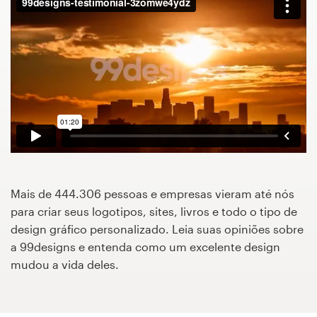
Concursos de designs
Projetos 1-para-1
Encontre um designer
Veja inspirações
99designs Studio
Mais de 444.306 pessoas e empresas vieram até nós
99designs Pro
para criar seus logotipos, sites, livros e todo o tipo de
design gráfico personalizado. Leia suas opiniões sobre
a 99designs e entenda como um excelente design
mudou a vida deles.
Quero
um
design