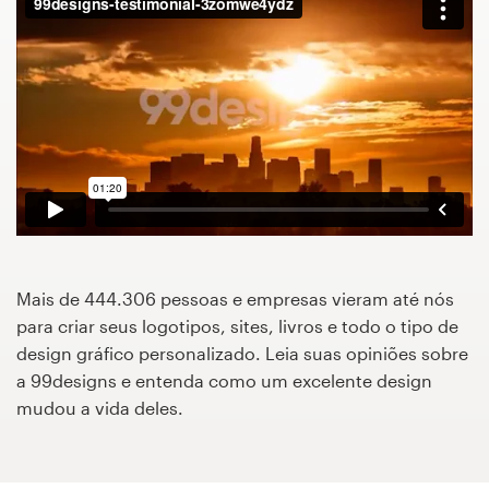
Concursos de designs
Projetos 1-para-1
Encontre um designer
Veja inspirações
99designs Studio
Mais de 444.306 pessoas e empresas vieram até nós
99designs Pro
para criar seus logotipos, sites, livros e todo o tipo de
design gráfico personalizado. Leia suas opiniões sobre
a 99designs e entenda como um excelente design
mudou a vida deles.
Quero
um
design