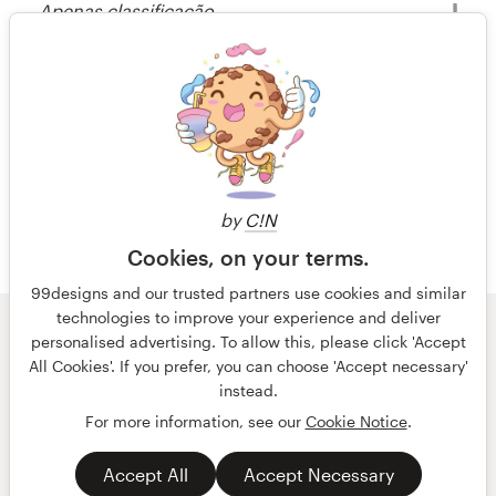
Apenas classificação
há 14 anos
Visualizar seu concurso de outros
Andrew Franklin
Recursos
Visualizar seu concurso de outros
há 14 anos
Matt Bacak
Preços
Visualizar seu concurso de outros
Torne-se um designer
by
C!N
Blog
Cookies, on your terms.
99designs and our trusted partners use cookies and similar
technologies to improve your experience and deliver
© 99designs
por Vista
personalised advertising. To allow this, please click 'Accept
Termos e condições
Privacidade
All Cookies'. If you prefer, you can choose 'Accept necessary'
Dados sobre a empresa
instead.
For more information, see our
Cookie Notice
.
português
English
Accept All
Accept Necessary