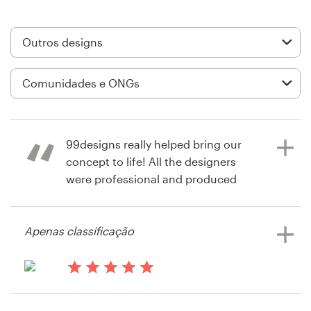
Design de logotipos
Cartão de visita
Design de site
Manual de identidade da marca
99designs really helped bring our
Pesquisar todas as categorias
concept to life! All the designers
were professional and produced
high quality entries. It was scary at
first, but once the designs came
Suporte
Apenas classificação
rolling in, it was very exciting. I'm
looking forward to my next
+49 30 568 37640
experience.
há 14 anos
Central de Ajuda
Afranklin