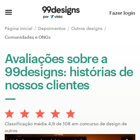
Página inicial
Fazer login
Pesquisar categorias
Página inicial
Depoimentos
Outros designs
Comunidades e ONGs
Como funciona
Avaliações sobre a
Encontre um designer
99designs: histórias de
Inspiração
nossos clientes
99designs Pro
Serviços
Classificação média 4,9 de 108 em concurso de design de
de
outros
design