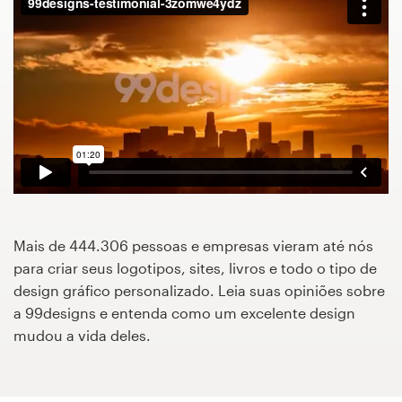
Concursos de designs
Projetos 1-para-1
Encontre um designer
Veja inspirações
99designs Studio
Mais de 444.306 pessoas e empresas vieram até nós
99designs Pro
para criar seus logotipos, sites, livros e todo o tipo de
design gráfico personalizado. Leia suas opiniões sobre
a 99designs e entenda como um excelente design
mudou a vida deles.
Quero
um
design