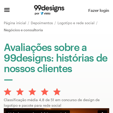
Página inicial
Fazer login
Pesquisar categorias
Página inicial
Depoimentos
Logotipo e rede social
Negócios e consultoria
Como funciona
Avaliações sobre a
Encontre um designer
99designs: histórias de
Inspiração
nossos clientes
99designs Pro
Serviços
Classificação média 4,8 de 51 em concurso de design de
de
logotipo e pacote para rede social
design