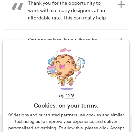
Thank you for the opportunity to
work with so many designers at an
affordable rate. This can really help
Recursos
you flush creative ideas out that you
have, and end up with the best
Preços
design possible!
Options galore. If you like to be
involved in the creative process,
Torne-se um designer
crowdsourcing is awesome!
há 7 anos
Blog
melinda5w
há 9 anos
Visualizar seu concurso de logotipo
cinnamonalvarez
e pacote para rede social
Visualizar seu concurso de logotipo
by
C!N
e pacote para rede social
Cookies, on your terms.
99designs and our trusted partners use cookies and similar
technologies to improve your experience and deliver
© 99designs
por Vista
personalised advertising. To allow this, please click 'Accept