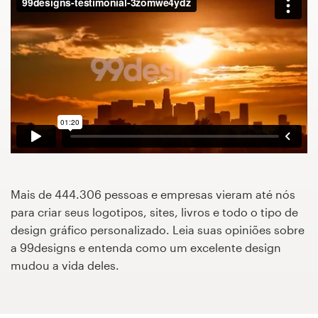
Concursos de designs
Projetos 1-para-1
Encontre um designer
Veja inspirações
99designs Studio
Mais de 444.306 pessoas e empresas vieram até nós
99designs Pro
para criar seus logotipos, sites, livros e todo o tipo de
design gráfico personalizado. Leia suas opiniões sobre
a 99designs e entenda como um excelente design
mudou a vida deles.
Quero
um
design