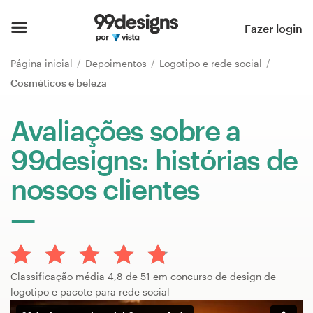
Página inicial
Fazer login
Pesquisar categorias
Página inicial
Depoimentos
Logotipo e rede social
Cosméticos e beleza
Como funciona
Avaliações sobre a
Encontre um designer
99designs: histórias de
Inspiração
nossos clientes
99designs Pro
Serviços
Classificação média 4,8 de 51 em concurso de design de
de
logotipo e pacote para rede social
design