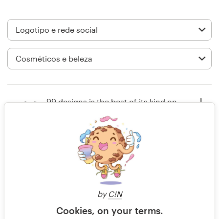
Design de logotipos
Cartão de visita
Design de site
Manual de identidade da marca
99 designs is the best of its kind on
Pesquisar todas as categorias
the entire worldwide web - the best
designers willing to work at
reasonable rates and the contests
are structured perfectly.
Suporte
+49 30 568 37640
há 4 anos
by
C!N
PeterSprout
Central de Ajuda
Cookies, on your terms.
Visualizar seu concurso de logotipo