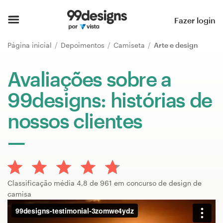
Página inicial
Fazer login
Pesquisar categorias
Página inicial
Depoimentos
Camiseta
Arte e design
Como funciona
Avaliações sobre a
99designs: histórias de
Encontre um designer
nossos clientes
Inspiração
99designs Pro
Classificação média 4,8 de 961 em concurso de design de
Serviços
camisa
de
design