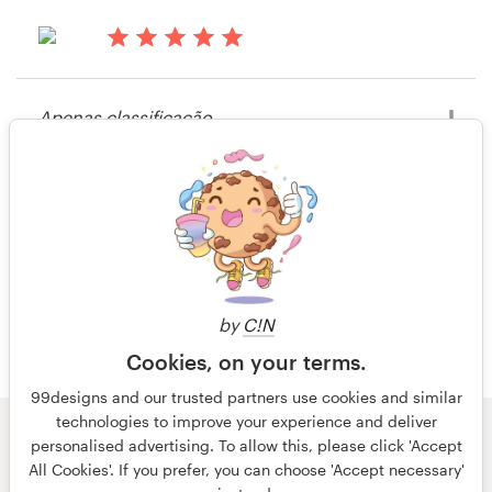
that I would have been proud to use
but in the end only chose one. I'll
definitely be using 99designs again.
há 14 anos
Recursos
Tattoodj1980
Apenas classificação
Visualizar seu concurso de camisa
Preços
há 14 anos
Michael G Purcell
Torne-se um designer
há 15 anos
Visualizar seu concurso de camisa
Grolins
Blog
Visualizar seu concurso de camisa
by
C!N
Cookies, on your terms.
99designs and our trusted partners use cookies and similar
technologies to improve your experience and deliver
© 99designs
por Vista
personalised advertising. To allow this, please click 'Accept
Termos e condições
Privacidade
All Cookies'. If you prefer, you can choose 'Accept necessary'