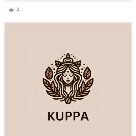
Design de logotipos
0
Cartão de visita
Design de site
Manual de identidade da marca
Pesquisar todas as categorias
Suporte
+49 30 568 37640
Central de Ajuda