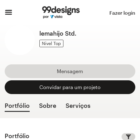
Página inicial
Fazer login
Pesquisar categorias
lemahijo Std.
Como funciona
Nível Top
Encontre um designer
Mensagem
Inspiração
Convidar para um projeto
99designs Pro
Portfólio
Sobre
Serviços
Serviços
de
design
Portfólio