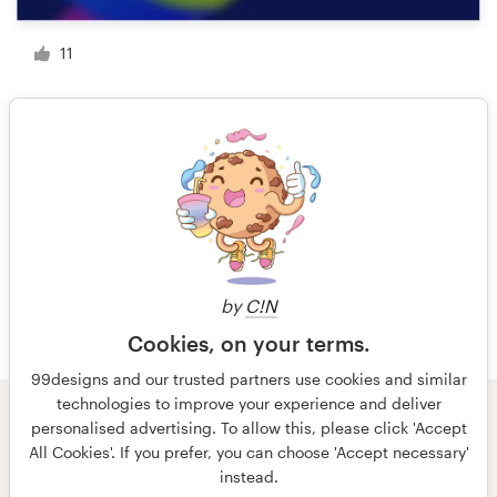
11
1 de 5
by
C!N
Cookies, on your terms.
99designs and our trusted partners use cookies and similar
technologies to improve your experience and deliver
personalised advertising. To allow this, please click 'Accept
© 99designs
por Vista
All Cookies'. If you prefer, you can choose 'Accept necessary'
Termos e condições
Privacidade
instead.
Dados sobre a empresa