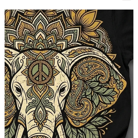
Concursos de designs
Projetos 1-para-1
Encontre um designer
Veja inspirações
99designs Studio
99designs Pro
Quero
um
design