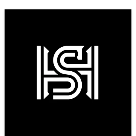
Concursos de designs
Projetos 1-para-1
Encontre um designer
Veja inspirações
99designs Studio
99designs Pro
Quero
um
design