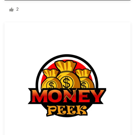
Design de logotipos
2
Cartão de visita
Design de site
Manual de identidade da marca
Pesquisar todas as categorias
Suporte
+49 30 568 37640
Central de Ajuda