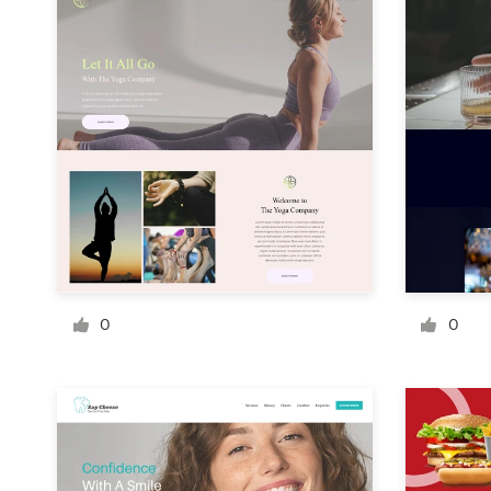
Concursos de designs
Projetos 1-para-1
Encontre um designer
Veja inspirações
99designs Studio
99designs Pro
0
0
Quero
um
design