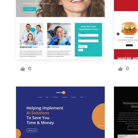
Design de logotipos
Cartão de visita
Design de site
Manual de identidade da marca
0
0
Pesquisar todas as categorias
Suporte
+49 30 568 37640
Central de Ajuda