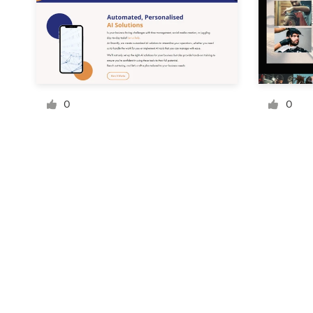
Recursos
Preços
0
0
Torne-se um designer
Blog