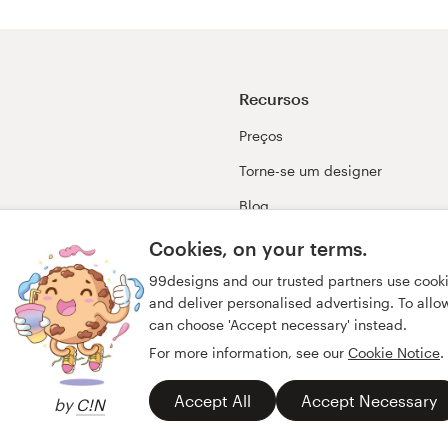
Recursos
Preços
Torne-se um designer
Blog
99awards
Cookies, on your terms.
99designs and our trusted partners use cook
and deliver personalised advertising. To allow 
can choose 'Accept necessary' instead.
For more information, see our
Cookie Notice
.
Accept All
Accept Necessary
by
C!N
idade
Dados sobre a empresa
português
English