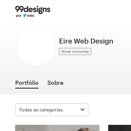
Página inicial
Pesquisar categorias
Eire Web Design
Como funciona
Nível Iniciante
Encontre um designer
Inspiração
Portfólio
Sobre
99designs Pro
Serviços
de
design