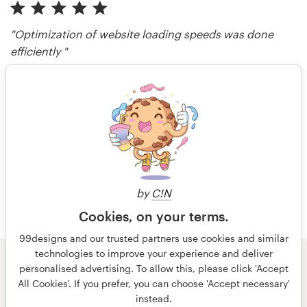
"Optimization of website loading speeds was done
efficiently "
thelongevitystation
avaliado há 4 meses
Mais avaliações
by
C!N
Cookies, on your terms.
99designs and our trusted partners use cookies and similar
technologies to improve your experience and deliver
© 99designs
por Vista
personalised advertising. To allow this, please click 'Accept
Termos e condições
Privacidade
All Cookies'. If you prefer, you can choose 'Accept necessary'
Dados sobre a empresa
instead.