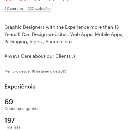
Concursos de designs
5.0
estrelas —
222
avaliações
Projetos 1-para-1
Graphic Designers with the Experience more than 13
Years!!! Can Design websites, Web Apps, Mobile Apps,
Encontre um designer
Packaging, logos , Banners etc
Veja inspirações
Always Care about our Clients :)
99designs Studio
Membro desde: 18 de janeiro de 2013
99designs Pro
Experiência
69
Concursos ganhos
Quero
um
197
design
Finalista