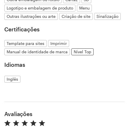
Logotipo e embalagem de produto
Menu
Outras ilustrações ou arte
Criação de site
Sinalização
Recursos
Certificações
Preços
Template para sites
Imprimir
Torne-se um designer
Manual de identidade de marca
Nível Top
Blog
Idiomas
Inglês
Avaliações