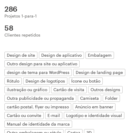
Design de logotipos
286
Projetos 1-para-1
Cartão de visita
58
Clientes repetidos
Design de site
Manual de identidade da marca
Design de site
Design de aplicativo
Embalagem
Outro design para site ou aplicativo
Pesquisar todas as categorias
design de tema para WordPress
Design de landing page
Rótulo
Design de logotipos
Ícone ou botão
ilustração ou gráfico
Cartão de visita
Outros designs
Suporte
Outra publicidade ou propaganda
Camiseta
Folder
cartão postal, flyer ou impresso
Anúncio em banner
+49 30 568 37640
Cartão ou convite
E-mail
Logotipo e identidade visual
Manual de identidade da marca
Central de Ajuda
Outra embalagem ou rótulo
Cartaz
3D