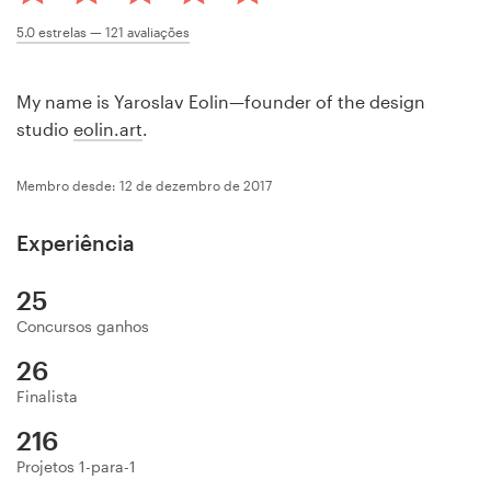
Concursos de designs
5.0
estrelas —
121
avaliações
Projetos 1-para-1
My name is Yaroslav Eolin—founder of the design
studio
eolin.art
.
Encontre um designer
Membro desde: 12 de dezembro de 2017
Veja inspirações
Experiência
99designs Studio
25
99designs Pro
Concursos ganhos
26
Finalista
Quero
216
um
design
Projetos 1-para-1