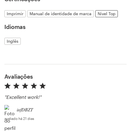
Imprimir
Manual de identidade de marca
Nível Top
Recursos
Idiomas
Preços
Inglês
Torne-se um designer
Blog
Avaliações
"Excellent work!"
infDBZT
avaliado há 21 dias