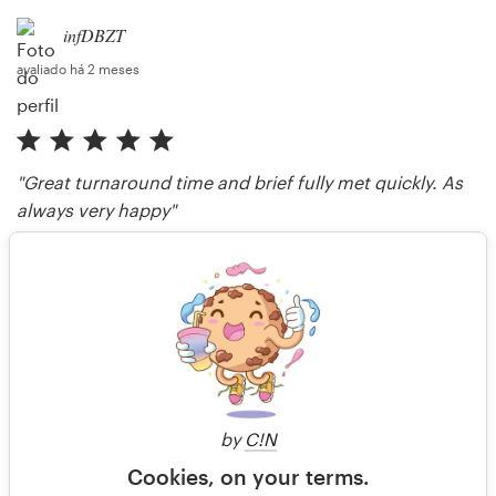
infDBZT
avaliado há 2 meses
"Great turnaround time and brief fully met quickly. As
always very happy"
sYK3
avaliado há 4 meses
Mais avaliações
by
C!N
Cookies, on your terms.