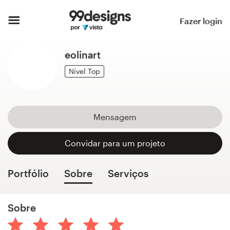
Página inicial
Fazer login
Pesquisar categorias
eolinart
Como funciona
Nível Top
Encontre um designer
Mensagem
Inspiração
Convidar para um projeto
99designs Pro
Portfólio
Sobre
Serviços
Serviços
Sobre
de
design