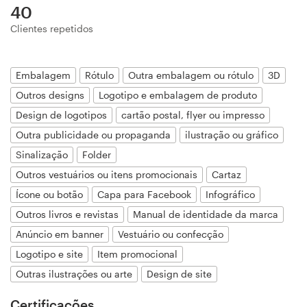
40
Design de logotipos
Clientes repetidos
Cartão de visita
Embalagem
Rótulo
Outra embalagem ou rótulo
3D
Design de site
Outros designs
Logotipo e embalagem de produto
Design de logotipos
cartão postal, flyer ou impresso
Manual de identidade da marca
Outra publicidade ou propaganda
ilustração ou gráfico
Pesquisar todas as categorias
Sinalização
Folder
Outros vestuários ou itens promocionais
Cartaz
Ícone ou botão
Capa para Facebook
Infográfico
Outros livros e revistas
Manual de identidade da marca
Suporte
Anúncio em banner
Vestuário ou confecção
+49 30 568 37640
Logotipo e site
Item promocional
Outras ilustrações ou arte
Design de site
Central de Ajuda
Certificações