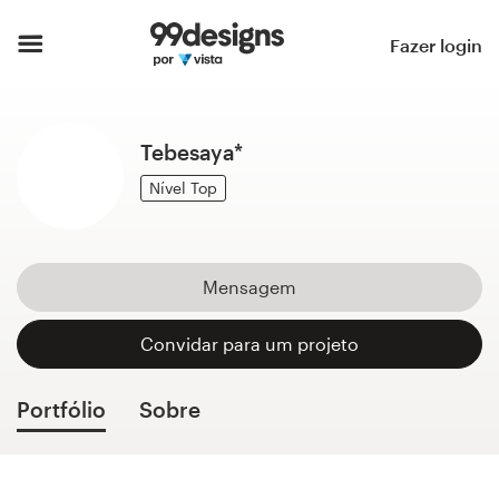
Página inicial
Fazer login
Pesquisar categorias
Tebesaya*
Como funciona
Nível Top
Encontre um designer
Inspiração
Mensagem
99designs Pro
Convidar para um projeto
Portfólio
Sobre
Serviços
de
design