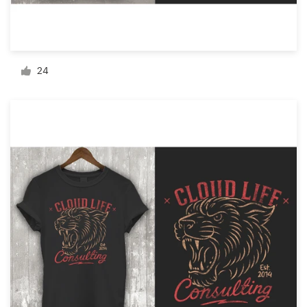
Recursos
24
Preços
Torne-se um designer
Blog