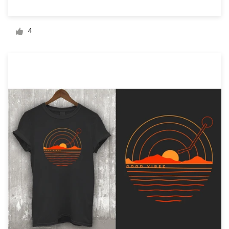
Design de logotipos
4
Cartão de visita
Design de site
Manual de identidade da marca
Pesquisar todas as categorias
Suporte
+49 30 568 37640
Central de Ajuda