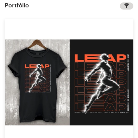
Portfólio
Concursos de designs
Projetos 1-para-1
Encontre um designer
Veja inspirações
99designs Studio
99designs Pro
Quero
um
design