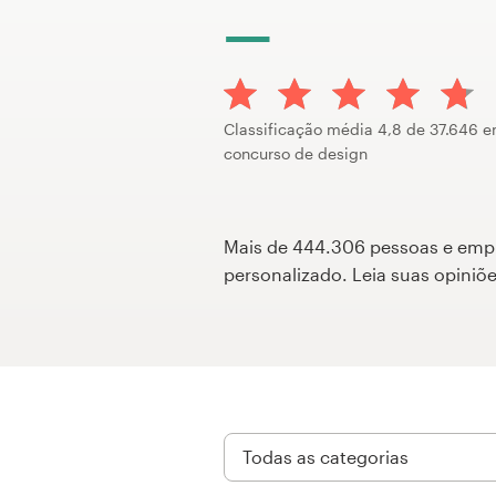
Concursos de designs
Projetos 1-para-1
Classificação média 4,8 de 37.646 
Encontre um designer
concurso de design
Veja inspirações
Mais de 444.306 pessoas e empres
99designs Studio
personalizado. Leia suas opini
99designs Pro
Quero
um
design