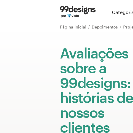
Página inicial
Categori
Pesquisar categorias
Página inicial
Depoimentos
Proj
Como funciona
Avaliações
Encontre um designer
sobre a
Inspiração
99designs:
99designs Pro
histórias de
nossos
Serviços
de
clientes
design