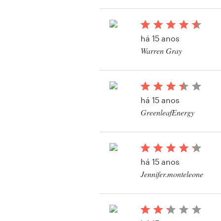
Design de logotipos
Cartão de visita
há 15 anos
Warren Gray
Design de site
Visualizar seu concur
Manual de identidade da marca
há 15 anos
Pesquisar todas as categorias
GreenleafEnergy
Visualizar seu concur
Suporte
há 15 anos
Jennifer.monteleone
+49 30 568 37640
Central de Ajuda