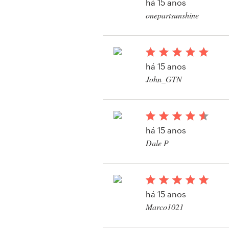
há 15 anos
onepartsunshine
Visualizar seu concu
Recursos
Preços
há 15 anos
John_GTN
Torne-se um designer
Blog
há 15 anos
Dale P
Visualizar seu concu
impressos ou embal
há 15 anos
Marco1021
Visualizar seu concur