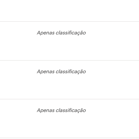
rso de camisa
Apenas classificação
Apenas classificação
rso de
agem
Apenas classificação
so de logotipo