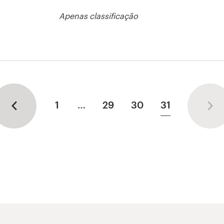
Apenas classificação
so de logotipo
1
…
29
30
31