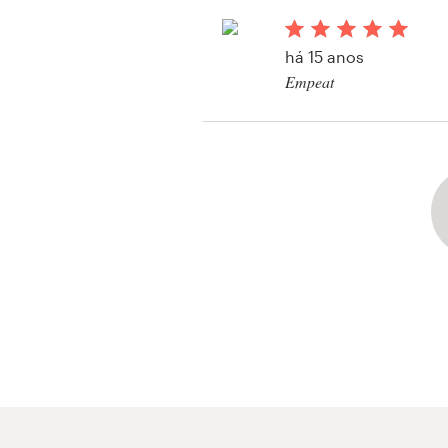
há 15 anos
Empeat
Visualizar seu concur