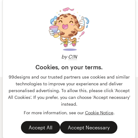
ideas, very easy to navigate the
Visualizar seu concurso de logotipo
contest and messages. Thank you
1 de 100
há 6 anos
jenbuhaw
Visualizar seu concurso de logotipo
by
C!N
Cookies, on your terms.
99designs and our trusted partners use cookies and similar
technologies to improve your experience and deliver
© 99designs
por Vista
personalised advertising. To allow this, please click 'Accept
Termos e condições
Privacidade
All Cookies'. If you prefer, you can choose 'Accept necessary'
Dados sobre a empresa
instead.
For more information, see our
Cookie Notice
.
português
English
Accept All
Accept Necessary