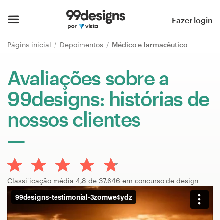
Página inicial
Fazer login
Pesquisar categorias
Página inicial
Depoimentos
Médico e farmacêutico
Como funciona
Avaliações sobre a
99designs: histórias de
Encontre um designer
nossos clientes
Inspiração
99designs Pro
Classificação média 4,8 de 37.646 em concurso de design
Serviços
de
design