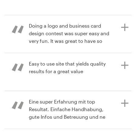
há 2 anos
limitC
há 2 anos
Recursos
Visualizar seu concurso de logotipo
Doing a logo and business card
Scottsteamboat
e manual da marca
design contest was super easy and
Visualizar seu concurso de logotipo
Preços
very fun. It was great to have so
many choices to choose from.
Torne-se um designer
Customer service was also great
when I had to put my contest on
Easy to use site that yields quality
Blog
hold for a couple of weeks due to a
results for a great value
health issue. This was a wonderful
company to work with and I highly
recommend it!
há 2 anos
Eine super Erfahrung mit top
Jay8102036
Resultat. Einfache Handhabung,
Visualizar seu concurso de logotipo
gute Infos und Betreuung und ne
há 2 anos
top Auswahl an Vorschlägen.
akjohnsonmdq