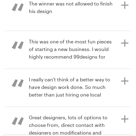
The winner was not allowed to finish
his design
há 3 anos
rachel.mengis
Visualizar seu concurso de logotipo
há 3 anos
This was one of the most fun pieces
drglassman
of starting a new business. I would
Visualizar seu concurso de logotipo
highly recommend 99designs for
creative and custom designs.
I really can't think of a better way to
have design work done. So much
há 6 anos
better than just hiring one local
drlesliemurraD
designer.
Visualizar seu concurso de logotipo
e identidade visual
Great designers, lots of options to
choose from, direct contact with
há 6 anos
designers on modifications and
arborshane u