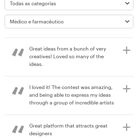
Design de logotipos
Cartão de visita
Design de site
Great ideas from a bunch of very
Manual de identidade da marca
creatives! Loved so many of the
ideas.
Pesquisar todas as categorias
I loved it! The contest was amazing,
há um ano
and being able to express my ideas
activefamilychiroAZ
Suporte
through a group of incredible artists
Visualizar seu concurso de logotipo
was a fantastic experience. Thank
+49 30 568 37640
you, 99designs.
Great platform that attracts great
Central de Ajuda
designers