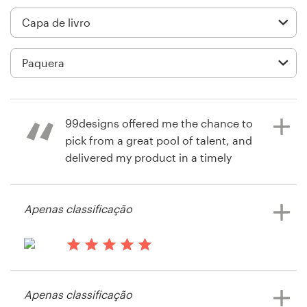
Design de logotipos
Cartão de visita
Design de site
Manual de identidade da marca
99designs offered me the chance to
pick from a great pool of talent, and
Pesquisar todas as categorias
delivered my product in a timely
fashion. Thanks!
Apenas classificação
Suporte
há 13 anos
Anthony Newton
+49 30 568 37640
há 13 anos
Visualizar seu concurso de capa de
Endlessability
livro ou revista
Central de Ajuda
Apenas classificação
Visualizar seu concurso de capa de