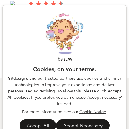
quite focused for you and the
designers over the one week period.
há 14 anos
The polling allows you to receive
Findingyourmate
feedback from friends and audience
Visualizar seu concurso de capa de
members. It is a great example of
1 de 2
livro ou revista
how the web has positively
impacted those needing design
work.
by
C!N
Cookies, on your terms.
há 14 anos
99designs and our trusted partners use cookies and similar
Findingyourmate
technologies to improve your experience and deliver
© 99designs
por Vista
personalised advertising. To allow this, please click 'Accept
Visualizar seu concurso de capa de
Termos e condições
Privacidade
All Cookies'. If you prefer, you can choose 'Accept necessary'
livro ou revista
Dados sobre a empresa
instead.
For more information, see our
Cookie Notice
.
português
English
Accept All
Accept Necessary