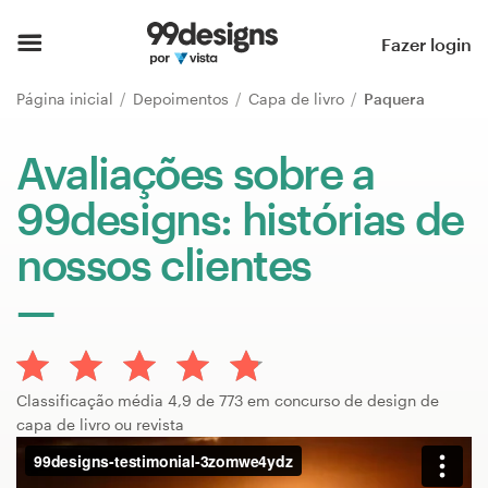
Página inicial
Fazer login
Pesquisar categorias
Página inicial
Depoimentos
Capa de livro
Paquera
Como funciona
Avaliações sobre a
99designs: histórias de
Encontre um designer
nossos clientes
Inspiração
99designs Pro
Classificação média 4,9 de 773 em concurso de design de
Serviços
capa de livro ou revista
de
design