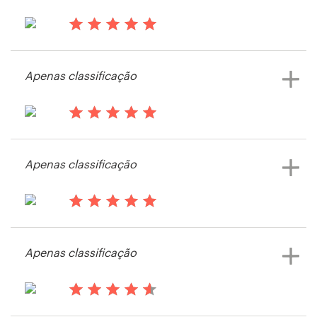
livro ou revista
há 13 anos
Recursos
Teresarocks42
Apenas classificação
Visualizar seu concurso de capa de
Preços
livro ou revista
Torne-se um designer
há 13 anos
Labraswell
Blog
Apenas classificação
Visualizar seu concurso de capa de
livro ou revista
há 13 anos
Franke85
Apenas classificação
Visualizar seu concurso de capa de
livro ou revista
há 14 anos