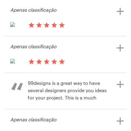
msantonato
Apenas classificação
Visualizar seu concurso de capa de
livro ou revista
há 14 anos
Wesdavidson12
Apenas classificação
Visualizar seu concurso de capa de
livro ou revista
há 14 anos
arnie777
99designs is a great way to have
Visualizar seu concurso de capa de
several designers provide you ideas
livro ou revista
for your project. This is a much
better alternative than working with
just one designer. The price is fair.
Apenas classificação
The process works. The selection,
feedback and decisions become