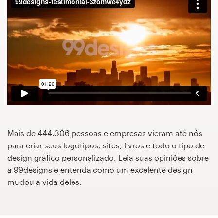
Concursos de designs
Projetos 1-para-1
Encontre um designer
Veja inspirações
99designs Studio
Mais de 444.306 pessoas e empresas vieram até nós
99designs Pro
para criar seus logotipos, sites, livros e todo o tipo de
design gráfico personalizado. Leia suas opiniões sobre
a 99designs e entenda como um excelente design
mudou a vida deles.
Quero
um
design