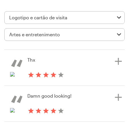
Design de logotipos
Cartão de visita
Design de site
Manual de identidade da marca
Thx
Pesquisar todas as categorias
há 6 anos
jsereno
Suporte
Damn good looking!
Visualizar seu concurso de logotipo
e cartão de visita
+49 30 568 37640
há 8 anos
Central de Ajuda
martinw7