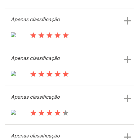
há 13 anos
Maciek1
Apenas classificação
há 13 anos
Lawrence Rene'
Apenas classificação
há 13 anos
Karen the filmmaker
Apenas classificação
Visualizar seu concurso de logotipo
e cartão de visita
há 13 anos
Firas.shatila
Apenas classificação