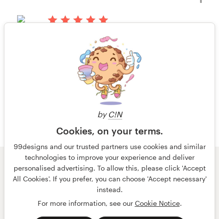
há 13 anos
Shea2
Visualizar seu concurso de logotipo
1 de 4
e cartão de visita
by
C!N
Cookies, on your terms.
99designs and our trusted partners use cookies and similar
technologies to improve your experience and deliver
© 99designs
por Vista
personalised advertising. To allow this, please click 'Accept
Termos e condições
Privacidade
All Cookies'. If you prefer, you can choose 'Accept necessary'
Dados sobre a empresa
instead.
For more information, see our
Cookie Notice
.
português
English