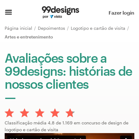
Página inicial
Fazer login
Pesquisar categorias
Página inicial
Depoimentos
Logotipo e cartão de visita
Artes e entretenimento
Como funciona
Avaliações sobre a
Encontre um designer
99designs: histórias de
Inspiração
nossos clientes
99designs Pro
Serviços
Classificação média 4,8 de 1.169 em concurso de design de
de
logotipo e cartão de visita
design