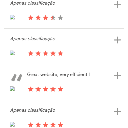
Apenas classificação
Visualizar seu concurso de logotipo
e cartão de visita
Recursos
há 13 anos
SB1967
Preços
Apenas classificação
Visualizar seu concurso de logotipo
e cartão de visita
Torne-se um designer
há 13 anos
Blog
Raquelwhiting
Great website, very efficient !
Visualizar seu concurso de logotipo
e cartão de visita
há 13 anos
Maciek1
Apenas classificação