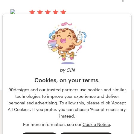
há 14 anos
LakeViewGrasmere
Visualizar seu concurso de logotipo
1 de 6
by
C!N
Cookies, on your terms.
99designs and our trusted partners use cookies and similar
technologies to improve your experience and deliver
© 99designs
por Vista
personalised advertising. To allow this, please click 'Accept
Termos e condições
Privacidade
All Cookies'. If you prefer, you can choose 'Accept necessary'
Dados sobre a empresa
instead.
For more information, see our
Cookie Notice
.
português
English