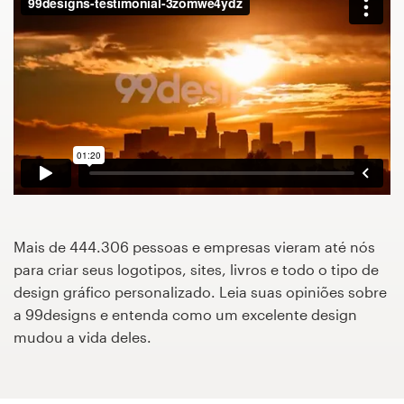
Concursos de designs
Projetos 1-para-1
Encontre um designer
Veja inspirações
99designs Studio
Mais de 444.306 pessoas e empresas vieram até nós
99designs Pro
para criar seus logotipos, sites, livros e todo o tipo de
design gráfico personalizado. Leia suas opiniões sobre
a 99designs e entenda como um excelente design
mudou a vida deles.
Quero
um
design