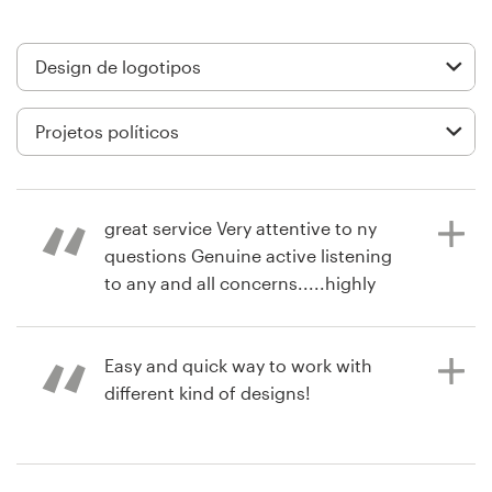
Design de logotipos
Cartão de visita
Design de site
Manual de identidade da marca
great service Very attentive to ny
Pesquisar todas as categorias
questions Genuine active listening
to any and all concerns.....highly
recommend
Suporte
Easy and quick way to work with
different kind of designs!
há 6 anos
+49 30 568 37640
nealk1966
Central de Ajuda
há 8 anos