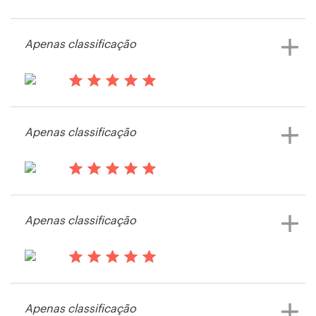
há 13 anos
MikeKopietzSr
Apenas classificação
Visualizar seu concurso de logotipo
há 13 anos
Mtcantor
Apenas classificação
há 13 anos
Dchadtucker
Apenas classificação
há 13 anos
Jeff4Sheriff
Apenas classificação
Visualizar seu concurso de logotipo