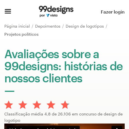
Página inicial
Fazer login
Pesquisar categorias
Página inicial
Depoimentos
Design de logotipos
Projetos políticos
Como funciona
Avaliações sobre a
Encontre um designer
99designs: histórias de
Inspiração
nossos clientes
99designs Pro
Serviços
Classificação média 4,8 de 26.106 em concurso de design de
de
logotipo
design