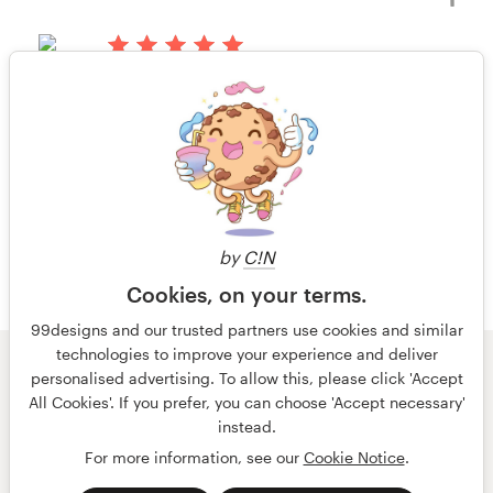
Visualizar seu concurso de outros
há 15 anos
Suprauk
Visualizar seu concurso de outros
1 de 3
by
C!N
Cookies, on your terms.
99designs and our trusted partners use cookies and similar
technologies to improve your experience and deliver
© 99designs
por Vista
personalised advertising. To allow this, please click 'Accept
Termos e condições
Privacidade
All Cookies'. If you prefer, you can choose 'Accept necessary'
Dados sobre a empresa
instead.
For more information, see our
Cookie Notice
.
português
English