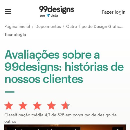
Página inicial
Fazer login
Pesquisar categorias
Página inicial
Depoimentos
Outro Tipo de Design Gráfico
Tecnologia
Como funciona
Avaliações sobre a
Encontre um designer
99designs: histórias de
Inspiração
nossos clientes
99designs Pro
Serviços
Classificação média 4,7 de 525 em concurso de design de
de
outros
design