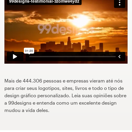
Concursos de designs
Projetos 1-para-1
Encontre um designer
Veja inspirações
99designs Studio
Mais de 444.306 pessoas e empresas vieram até nós
99designs Pro
para criar seus logotipos, sites, livros e todo o tipo de
design gráfico personalizado. Leia suas opiniões sobre
a 99designs e entenda como um excelente design
mudou a vida deles.
Quero
um
design