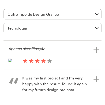
Design de logotipos
Cartão de visita
Design de site
Manual de identidade da marca
Apenas classificação
Pesquisar todas as categorias
há 14 anos
romeroag
Suporte
It was my first project and I'm very
happy with the result. I'd use it again
+49 30 568 37640
for my future design projects.
Central de Ajuda