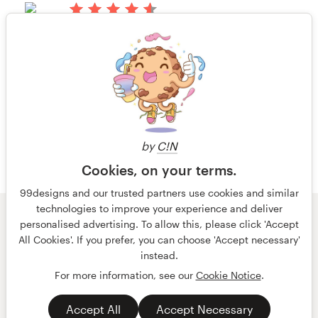
há 13 anos
Johnm2322
Visualizar seu concurso de
1 de 6
embalagem ou rótulo
by
C!N
Cookies, on your terms.
99designs and our trusted partners use cookies and similar
technologies to improve your experience and deliver
© 99designs
por Vista
personalised advertising. To allow this, please click 'Accept
Termos e condições
Privacidade
All Cookies'. If you prefer, you can choose 'Accept necessary'
Dados sobre a empresa
instead.
For more information, see our
Cookie Notice
.
português
English
Accept All
Accept Necessary