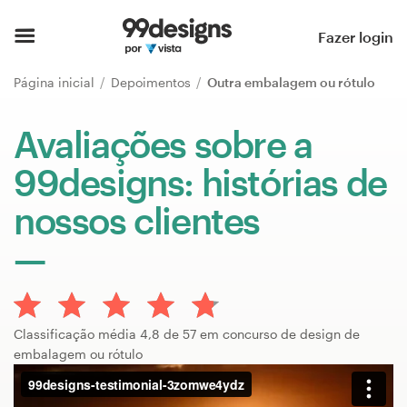
Página inicial
Fazer login
Pesquisar categorias
Página inicial
Depoimentos
Outra embalagem ou rótulo
Como funciona
Avaliações sobre a
99designs: histórias de
Encontre um designer
nossos clientes
Inspiração
99designs Pro
Classificação média 4,8 de 57 em concurso de design de
Serviços
embalagem ou rótulo
de
design