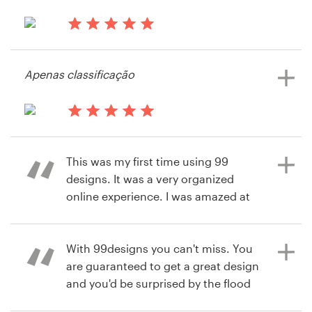
há 10 anos
via
Feefo
há 13 anos
Recursos
Ollymusc
Apenas classificação
Preços
Torne-se um designer
há 13 anos
2johncharity
Blog
This was my first time using 99
designs. It was a very organized
online experience. I was amazed at
their ability to attract a variety of
designers, several of whom had
viable concepts for our logo.
With 99designs you can't miss. You
Further, their customer service staff
are guaranteed to get a great design
was on top of our listing and offered
and you'd be surprised by the flood
feedback. I will use them again and
of extraordinary submissions you