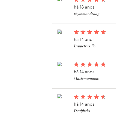
há 13 anos
rhythmandraag
Recursos
Visualizar seu concur
postal, flyer ou impr
Preços
há 14 anos
Torne-se um designer
Lynnetruxillo
Blog
há 14 anos
Musicmaniainc
Visualizar seu concur
postal, flyer ou impr
há 14 anos
Dealflicks