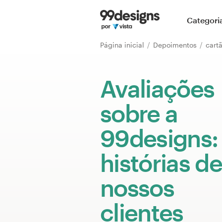
Página inicial
Categori
Pesquisar categorias
Página inicial
Depoimentos
Como funciona
Avaliações
Encontre um designer
sobre a
Inspiração
99designs:
99designs Pro
histórias de
nossos
Serviços
de
clientes
design