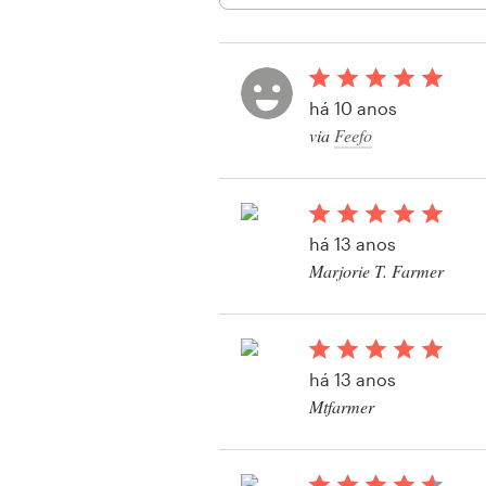
Design de logotipos
Cartão de visita
há 10 anos
Design de site
via
Feefo
Manual de identidade da marca
Pesquisar todas as categorias
há 13 anos
Marjorie T. Farmer
Suporte
há 13 anos
+49 30 568 37640
Mtfarmer
Central de Ajuda