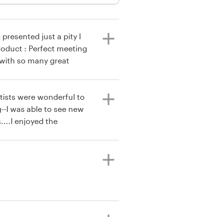
presented just a pity I
roduct : Perfect meeting
 with so many great
tists were wonderful to
g--I was able to see new
....I enjoyed the