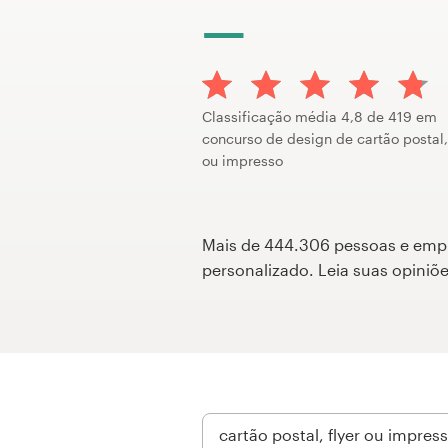
Concursos de designs
Projetos 1-para-1
Classificação média 4,8 de 419 em
Encontre um designer
concurso de design de cartão postal, 
ou impresso
Veja inspirações
99designs Studio
Mais de 444.306 pessoas e empres
personalizado. Leia suas opini
99designs Pro
Quero
um
design