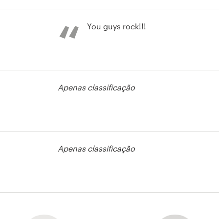
so de cartão
esso
You guys rock!!!
so de cartão
esso
Apenas classificação
so de cartão
esso
Apenas classificação
so de cartão
esso