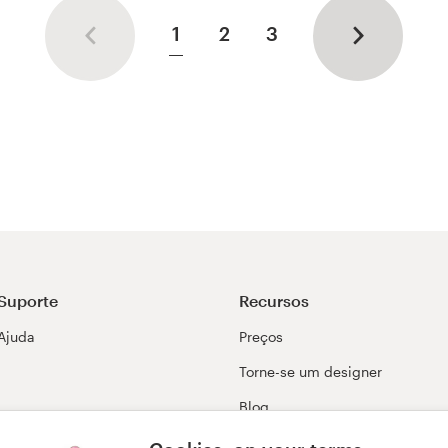
1
2
3
Suporte
Recursos
Ajuda
Preços
Torne-se um designer
Blog
99awards