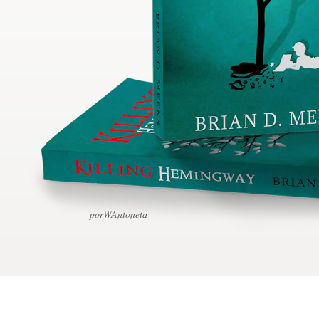
Concursos de designs
Projetos 1-para-1
Encontre um designer
Veja inspirações
99designs Studio
99designs Pro
porWAntoneta
Quero
um
design