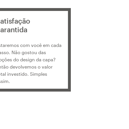
atisfação
arantida
staremos com você em cada
asso. Não gostou das
pções do design da capa?
ntão devolvemos o valor
otal investido. Simples
ssim.