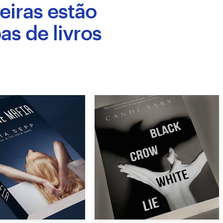
eiras estão
as de livros