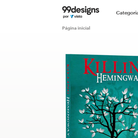
Página inicial
Categori
Pesquisar categorias
Página inicial
Como funciona
Encontre um designer
Inspiração
99designs Pro
Serviços
de
design