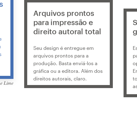
s
Arquivos prontos
para impressão e
S
direito autoral total
g
e
u
Seu design é entregue em
E
s
arquivos prontos para a
p
a
produção. Basta enviá-los a
o
gráfica ou a editora. Além dos
E
direitos autorais, claro.
t
he Lime
a