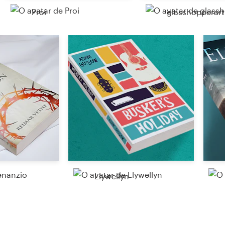
Proi
glasshopperart
Llywellyn