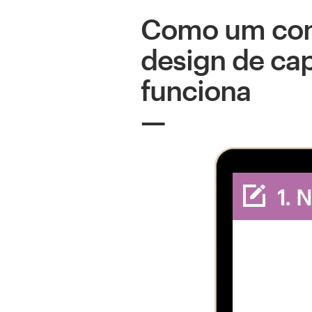
Como um con
design de cap
funciona
1. 