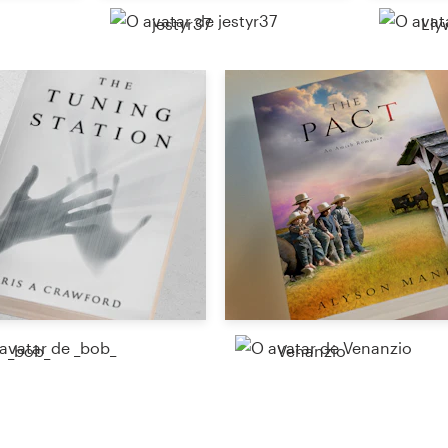
jestyr37
Lly
Recursos
Preços
Torne-se um designer
Blog
_bob_
Venanzio