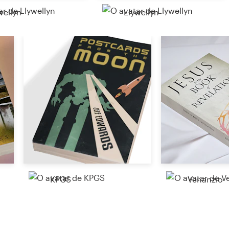
wellyn
Llywellyn
KPGS
Venanzio