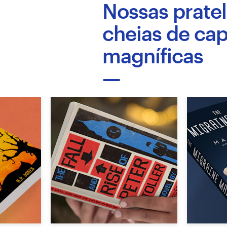
Nossas pratel
Design de logotipos
cheias de cap
Cartão de visita
magníficas
Design de site
Manual de identidade da marca
Pesquisar todas as categorias
Suporte
+49 30 568 37640
Central de Ajuda