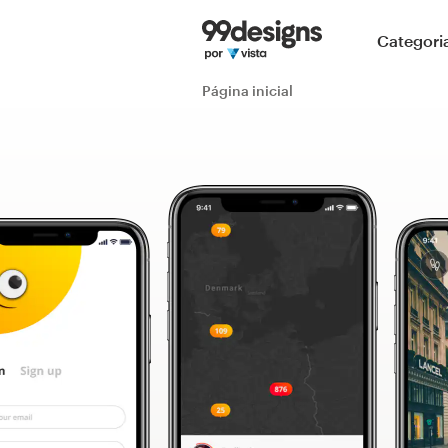
Página inicial
Categori
Pesquisar categorias
Página inicial
Como funciona
Encontre um designer
Inspiração
99designs Pro
Serviços
de
design