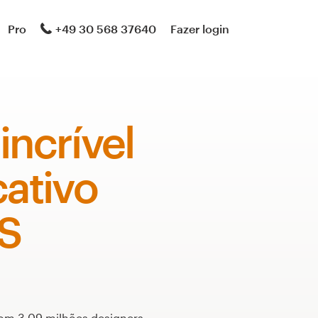
Pro
+49 30 568 37640
Fazer login
incrível
cativo
OS
m 3,09 milhões designers