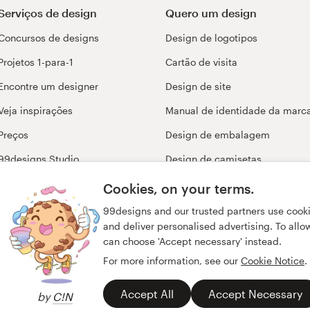
Serviços de design
Quero um design
Concursos de designs
Design de logotipos
Projetos 1-para-1
Cartão de visita
Encontre um designer
Design de site
Veja inspirações
Manual de identidade da marc
Preços
Design de embalagem
99designs Studio
Design de camisetas
99designs Pro
Design de capas de livro
Cookies, on your terms.
Pesquisar todas as categorias
99designs and our trusted partners use cook
and deliver personalised advertising. To allow 
can choose 'Accept necessary' instead.
For more information, see our
Cookie Notice
.
Accept All
Accept Necessary
by
C!N