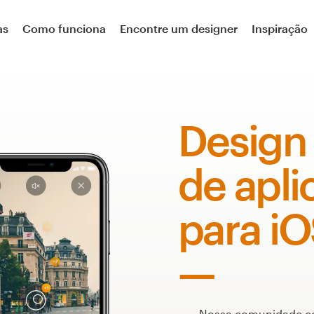
as
Como funciona
Encontre um designer
Inspiração
Design 
de apli
para i
Nossa comunidade co