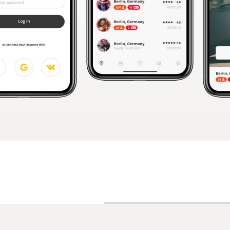
Concursos de designs
Projetos 1-para-1
Encontre um designer
Veja inspirações
99designs Studio
99designs Pro
Quero
um
design