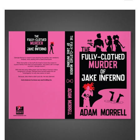
Concursos de designs
Projetos 1-para-1
Encontre um designer
Veja inspirações
99designs Studio
99designs Pro
Quero
um
design