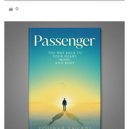
Design de logotipos
0
Cartão de visita
Design de site
Manual de identidade da marca
Pesquisar todas as categorias
Suporte
+49 30 568 37640
Central de Ajuda