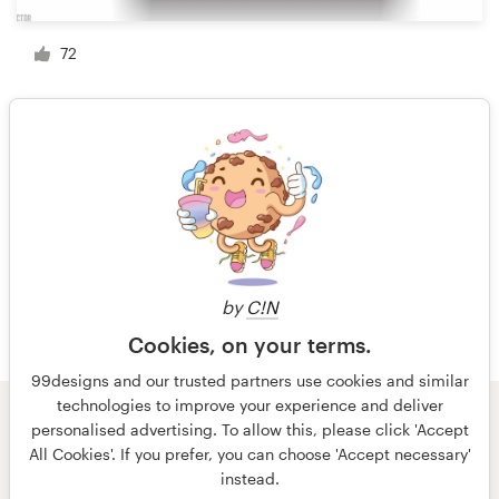
72
1 de 10
by
C!N
Cookies, on your terms.
99designs and our trusted partners use cookies and similar
technologies to improve your experience and deliver
personalised advertising. To allow this, please click 'Accept
© 99designs
por Vista
All Cookies'. If you prefer, you can choose 'Accept necessary'
Termos e condições
Privacidade
instead.
Dados sobre a empresa