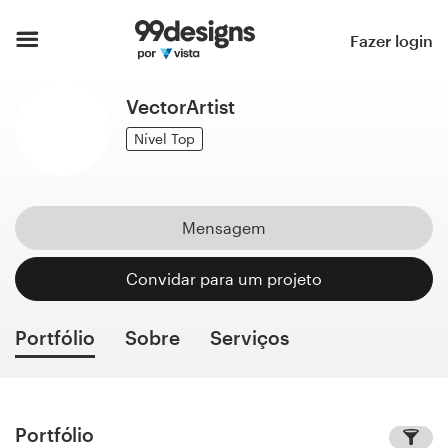
Página inicial
Fazer login
Pesquisar categorias
VectorArtist
Como funciona
Nível Top
Encontre um designer
Mensagem
Inspiração
Convidar para um projeto
99designs Pro
Portfólio
Sobre
Serviços
Serviços
de
design
Portfólio