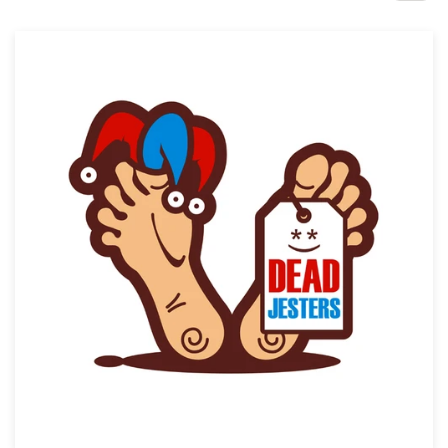
Concursos de designs
Projetos 1-para-1
Encontre um designer
Veja inspirações
99designs Studio
99designs Pro
Quero
um
design