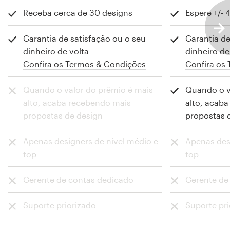
Receba cerca de 30 designs
Espere +/- 
Garantia de satisfação ou o seu
Garantia de
Confira os Termos & Condições
Confira os
Quando o valor do prêmio é mais
Quando o v
alto, acaba recebendo mais
alto, acab
propostas de design
propostas 
Apenas designers de nível médio e
Apenas des
top
top
Gerente de contas dedicado
Gerente de
Suporte priorizado
Suporte pri