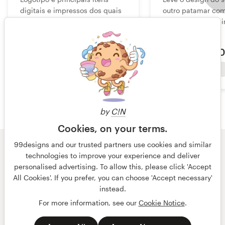
digitais e impressos dos quais
outro patamar co
você precisa para começar sua
de verdade combin
marca com o pé direito
cores e estilo
a partir de
569 €
a partir de
40
Economize 39%+
Economize 69 €
by
C!N
Cookies, on your terms.
99designs and our trusted partners use cookies and similar
© 99designs
por Vista
technologies to improve your experience and deliver
Termos e condições
Privacidade
personalised advertising. To allow this, please click 'Accept
Dados sobre a empresa
All Cookies'. If you prefer, you can choose 'Accept necessary'
instead.
português
English
For more information, see our
Cookie Notice
.