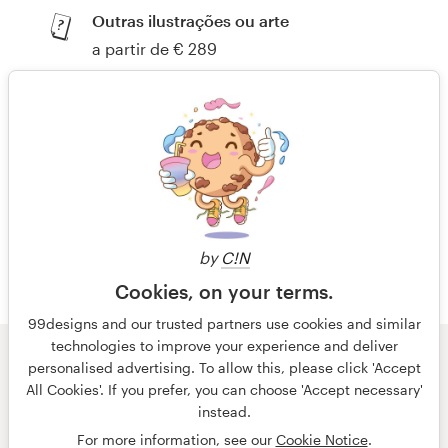
Outras ilustrações ou arte
a partir de € 289
Arte e ilustração tão criativas que não é possível
categorizar
Ainda não encontrou o que está
procurando? Pesquise para então encontrar
by
C!N
Cookies, on your terms.
99designs and our trusted partners use cookies and similar
technologies to improve your experience and deliver
personalised advertising. To allow this, please click 'Accept
© 99designs
por Vista
All Cookies'. If you prefer, you can choose 'Accept necessary'
Termos e condições
Privacidade
Dados sobre a empresa
instead.
For more information, see our
Cookie Notice
.