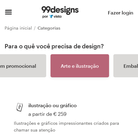
Página inicial
Fazer login
Pesquisar categorias
Página inicial
Categorias
Como funciona
Para o quê você precisa de design?
Encontre um designer
tem promocional
Arte e ilustração
Embal
Inspiração
99designs Pro
ilustração ou gráfico
a partir de € 259
Serviços
Ilustrações e gráficos impressionantes criados para
de
chamar sua atenção
design