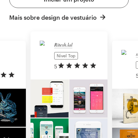
Mais sobre design de vestuário
Ritesh.lal
s
Nível Top
5