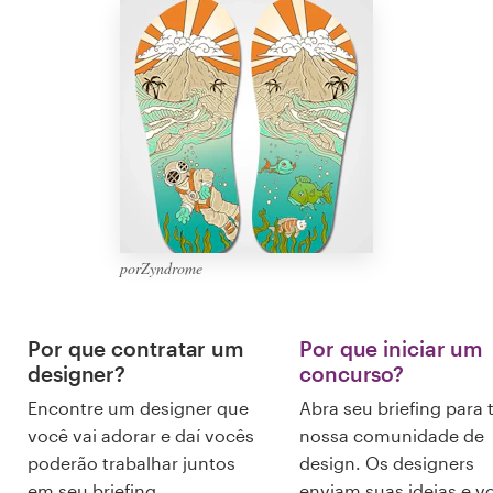
Design de logotipos
Cartão de visita
Design de site
Manual de identidade da marca
Pesquisar todas as categorias
porZyndrome
Por que contratar um
Por que iniciar um
Suporte
designer?
concurso?
+49 30 568 37640
Encontre um designer que
Abra seu briefing para 
você vai adorar e daí vocês
nossa comunidade de
poderão trabalhar juntos
design. Os designers
Central de Ajuda
em seu briefing.
enviam suas ideias e v