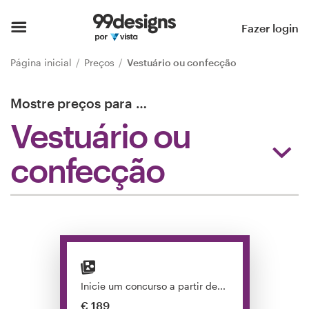
Página inicial
Fazer login
Pesquisar categorias
Página inicial
Preços
Vestuário ou confecção
Como funciona
Mostre preços para
…
Vestuário ou
Encontre um designer
confecção
Inspiração
99designs Pro
Serviços
de
Inicie um concurso a partir de...
design
€ 189