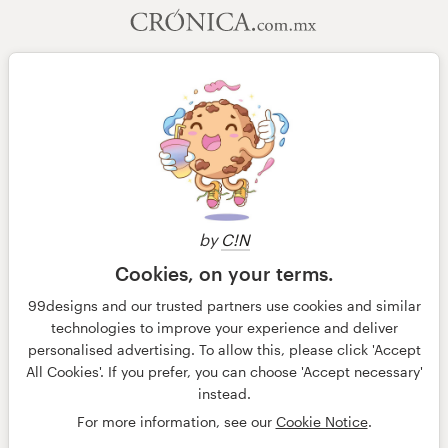
by
C!N
Cookies, on your terms.
99designs and our trusted partners use cookies and similar
technologies to improve your experience and deliver
personalised advertising. To allow this, please click 'Accept
© 99designs
por Vista
All Cookies'. If you prefer, you can choose 'Accept necessary'
Termos e condições
Privacidade
instead.
Dados sobre a empresa
For more information, see our
Cookie Notice
.
português
English