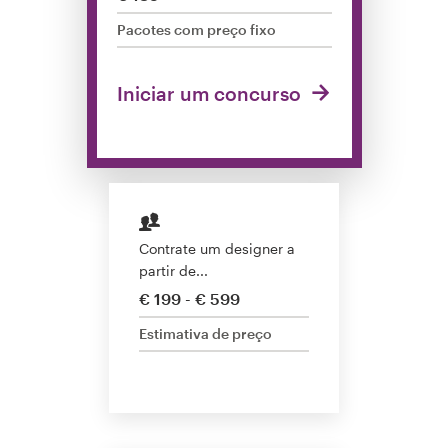
Concursos de designs
Pacotes com preço fixo
Projetos 1-para-1
Iniciar um concurso
Encontre um designer
Veja inspirações
99designs Studio
Contrate um designer a
partir de...
99designs Pro
€ 199 - € 599
Estimativa de preço
Quero
um
design