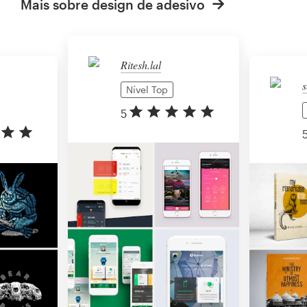
Mais sobre design de adesivo
Ritesh.lal
s
Nível Top
5