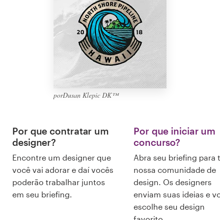
Design de logotipos
Cartão de visita
Design de site
Manual de identidade da marca
porDusan Klepic DK™
Pesquisar todas as categorias
Por que contratar um
Por que iniciar um
designer?
concurso?
Suporte
Encontre um designer que
Abra seu briefing para 
você vai adorar e daí vocês
nossa comunidade de
+49 30 568 37640
poderão trabalhar juntos
design. Os designers
em seu briefing.
enviam suas ideias e v
escolhe seu design
Central de Ajuda
favorito.