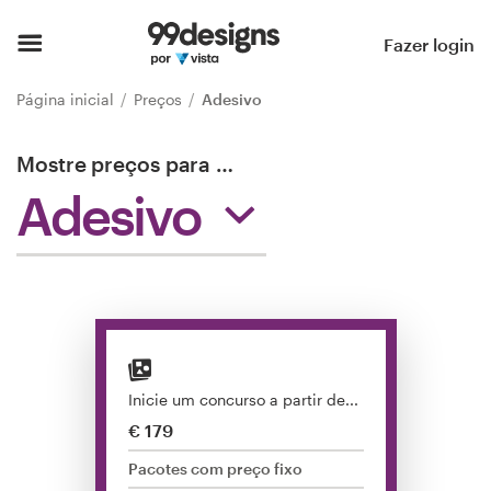
Página inicial
Fazer login
Pesquisar categorias
Página inicial
Preços
Adesivo
Como funciona
Mostre preços para
…
Adesivo
Encontre um designer
Inspiração
99designs Pro
Inicie um concurso a partir de...
Serviços
€ 179
de
design
Pacotes com preço fixo