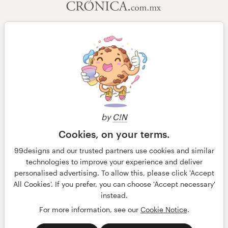
by
C!N
Cookies, on your terms.
99designs and our trusted partners use cookies and similar
technologies to improve your experience and deliver
© 99designs
por Vista
personalised advertising. To allow this, please click 'Accept
Termos e condições
Privacidade
All Cookies'. If you prefer, you can choose 'Accept necessary'
Dados sobre a empresa
instead.
For more information, see our
Cookie Notice
.
português
English