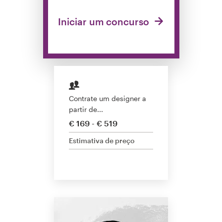
Concursos de designs
Iniciar um concurso
Projetos 1-para-1
Encontre um designer
Veja inspirações
Contrate um designer a
partir de...
99designs Studio
€ 169 - € 519
99designs Pro
Estimativa de preço
Quero
um
design