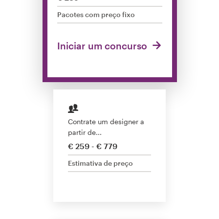
Concursos de designs
Pacotes com preço fixo
Projetos 1-para-1
Iniciar um concurso
Encontre um designer
Veja inspirações
99designs Studio
Contrate um designer a
partir de...
99designs Pro
€ 259 - € 779
Estimativa de preço
Quero
um
design