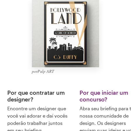
Design de logotipos
Cartão de visita
Design de site
Manual de identidade da marca
Pesquisar todas as categorias
porPulp ART
Por que contratar um
Por que iniciar um
Suporte
designer?
concurso?
+49 30 568 37640
Encontre um designer que
Abra seu briefing para 
você vai adorar e daí vocês
nossa comunidade de
poderão trabalhar juntos
design. Os designers
Central de Ajuda
em seu briefing.
enviam suas ideias e v