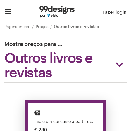
Página inicial
Fazer login
Pesquisar categorias
Página inicial
Preços
Outros livros e revistas
Como funciona
Mostre preços para
…
Outros livros e
Encontre um designer
revistas
Inspiração
99designs Pro
Serviços
de
Inicie um concurso a partir de...
design
€ 289