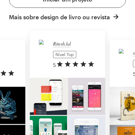
Mais sobre design de livro ou revista
Ritesh.lal
s
Nível Top
5