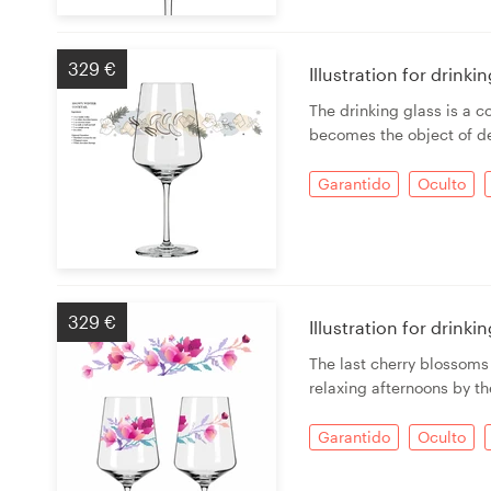
329 €
Illustration for drink
The drinking glass is a c
becomes the object of de
Garantido
Oculto
329 €
Illustration for drink
The last cherry blossoms
relaxing afternoons by th
Garantido
Oculto