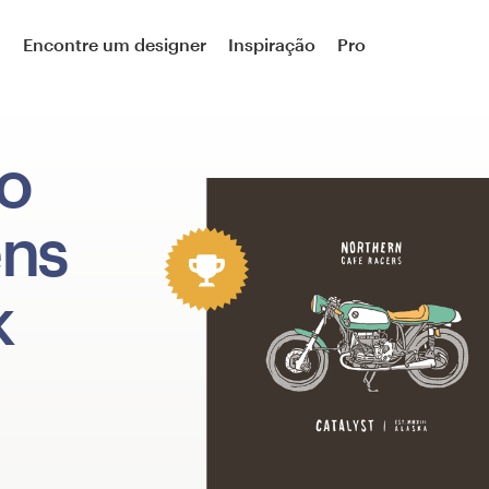
a
Encontre um designer
Inspiração
Pro
ão
ens
k