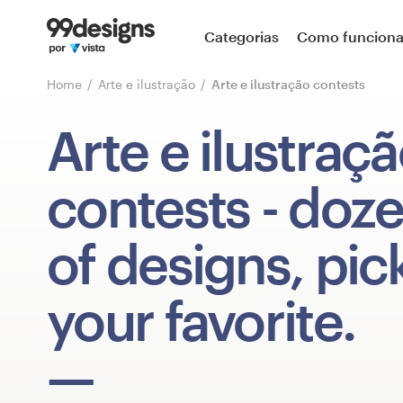
Página inicial
Categorias
Como funcion
Pesquisar categorias
Home
Arte e ilustração
Arte e ilustração contests
Como funciona
Arte e ilustraç
Encontre um designer
contests
- doz
Inspiração
of designs, pic
99designs Pro
your favorite.
Serviços
de
design