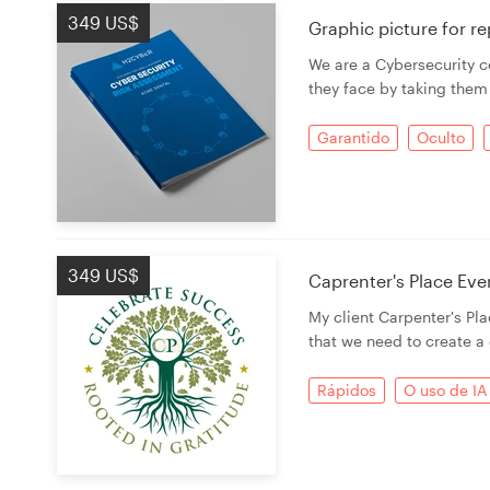
349 US$
Graphic picture for r
We are a Cybersecurity c
Recursos
they face by taking them
Preços
Garantido
Oculto
Torne-se um designer
Blog
349 US$
Caprenter's Place Eve
My client Carpenter's Pla
that we need to create a 
Rápidos
O uso de IA