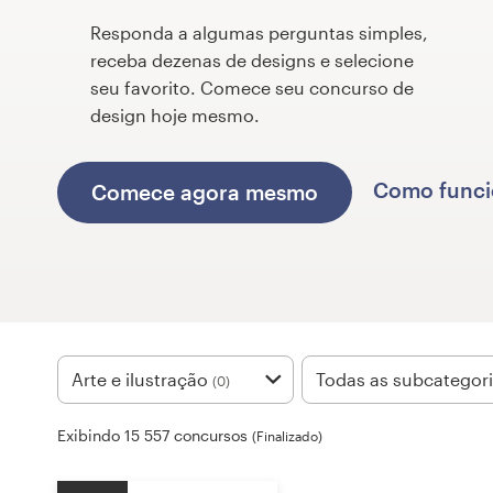
Responda a algumas perguntas simples,
Concursos de designs
receba dezenas de designs e selecione
seu favorito. Comece seu concurso de
Projetos 1-para-1
design hoje mesmo.
Encontre um designer
Como func
Comece agora mesmo
Veja inspirações
99designs Studio
99designs Pro
Arte e ilustração
Todas as subcategor
(0)
Quero
Exibindo 15 557 concursos
um
(Finalizado)
design