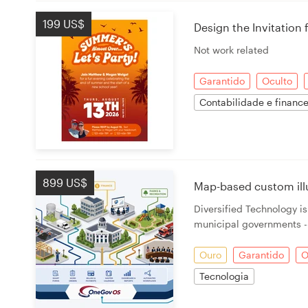
199 US$
Design the Invitation 
Not work related
Garantido
Oculto
Contabilidade e finance
899 US$
Map-based custom ill
Diversified Technology i
municipal governments --
Ouro
Garantido
O
Tecnologia