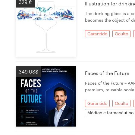
329 €
Illustration for drink
Design de logotipos
The drinking glass is a c
becomes the object of de
Cartão de visita
Garantido
Oculto
Design de site
Manual de identidade da marca
Pesquisar todas as categorias
349 US$
Faces of the Future
Faces of the Future – AA
premium, reusable socia
Suporte
Garantido
Oculto
+49 30 568 37640
Médico e farmacêutico
Central de Ajuda