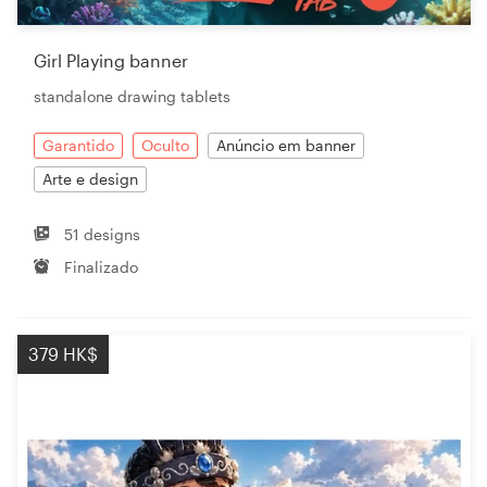
Girl Playing banner
Recursos
standalone drawing tablets
Preços
Garantido
Oculto
Anúncio em banner
Arte e design
Torne-se um designer
51 designs
Blog
Finalizado
379 HK$