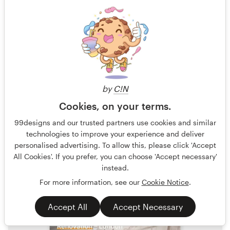
Moving Ads Design
Garantido
Oculto
Anúncio em banner
Automotivo
by
C!N
Cookies, on your terms.
48 designs
99designs and our trusted partners use cookies and similar
Finalizado
technologies to improve your experience and deliver
personalised advertising. To allow this, please click 'Accept
All Cookies'. If you prefer, you can choose 'Accept necessary'
instead.
69 £
For more information, see our
Cookie Notice
.
Accept All
Accept Necessary