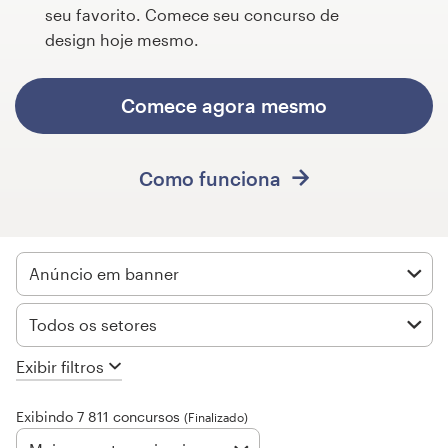
seu favorito. Comece seu concurso de
Concursos de designs
design hoje mesmo.
Projetos 1-para-1
Comece agora mesmo
Encontre um designer
Como funciona
Veja inspirações
99designs Studio
Anúncio em banner
99designs Pro
Todos os setores
Exibir filtros
Quero
um
Exibindo 7 811 concursos
design
(Finalizado)