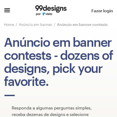
Página inicial
Fazer login
Pesquisar categorias
Home
Anúncio em banner
Anúncio em banner contests
Como funciona
Anúncio em banner
Encontre um designer
contests
- dozens of
Inspiração
designs, pick your
99designs Pro
favorite.
Serviços
de
Responda a algumas perguntas simples,
design
receba dezenas de designs e selecione