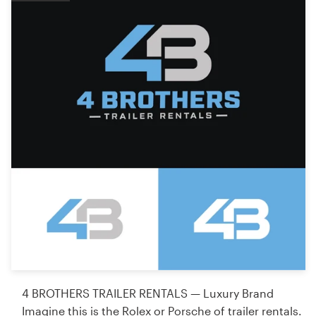
4 BROTHERS TRAILER RENTALS — Luxury Brand
Imagine this is the Rolex or Porsche of trailer rentals.