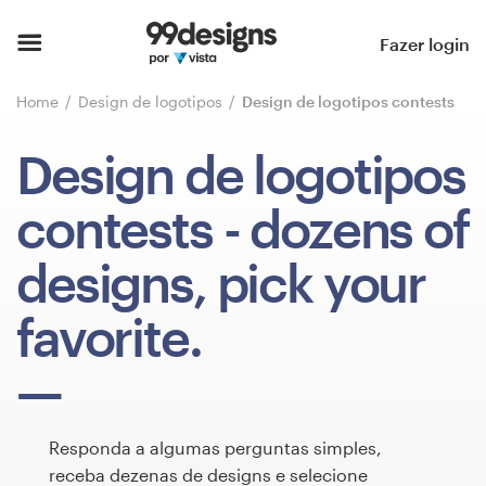
Página inicial
Fazer login
Pesquisar categorias
Home
Design de logotipos
Design de logotipos contests
Como funciona
Design de logotipos
Encontre um designer
contests
- dozens of
Inspiração
designs, pick your
99designs Pro
favorite.
Serviços
de
Responda a algumas perguntas simples,
design
receba dezenas de designs e selecione