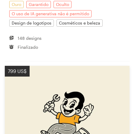
Ouro
Garantido
Oculto
O uso de IA generativa não é permitido
Design de logotipos
Cosméticos e beleza
148 designs
Finalizado
799 US$