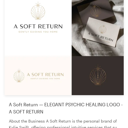
A Soft Return — ELEGANT PSYCHIC HEALING LOGO -
A SOFT RETURN
About the Business A Soft Return is the personal brand of
Kylie Swift, offering professional intuitive services that su