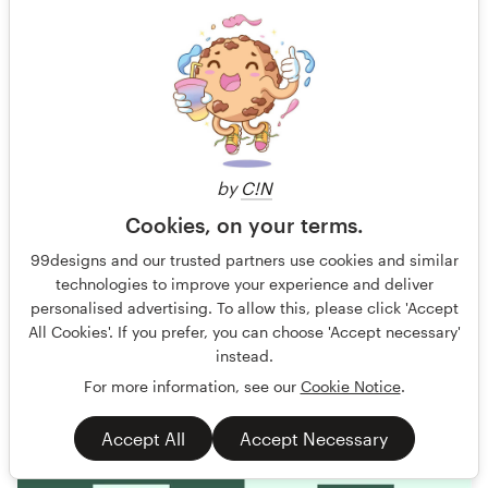
Reptile Institute — Design logo for reptile lovers that
want to nerd out on genetics
We do live online education about reptile genetics and
breeding, our target audience would be people that love
keeping a
by
C!N
Garantido
Oculto
Cookies, on your terms.
O uso de IA generativa não é permitido
99designs and our trusted partners use cookies and similar
Design de logotipos
Animais e Pets
technologies to improve your experience and deliver
personalised advertising. To allow this, please click 'Accept
404 designs
All Cookies'. If you prefer, you can choose 'Accept necessary'
Finalizado
instead.
For more information, see our
Cookie Notice
.
Accept All
Accept Necessary
249 US$