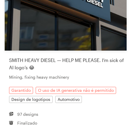
SMITH HEAVY DIESEL — HELP ME PLEASE. I’m sick of
AI logo’s 😂
Mining, fixing heavy machinery
Garantido
O uso de IA generativa não é permitido
Design de logotipos
Automotivo
97 designs
Finalizado