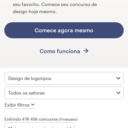
seu favorito. Comece seu concurso de
Concursos de designs
design hoje mesmo.
Projetos 1-para-1
Comece agora mesmo
Encontre um designer
Como funciona
Veja inspirações
99designs Studio
Design de logotipos
99designs Pro
Todos os setores
Exibir filtros
Quero
um
Exibindo 478 456 concursos
design
(Finalizado)