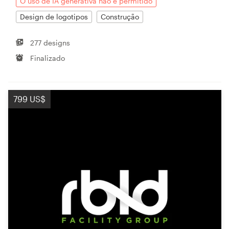
O uso de IA generativa não é permitido
Design de logotipos
Construção
277 designs
Finalizado
799 US$