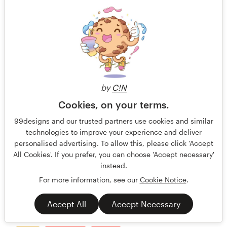
by
C!N
Cookies, on your terms.
99designs and our trusted partners use cookies and similar
technologies to improve your experience and deliver
personalised advertising. To allow this, please click 'Accept
All Cookies'. If you prefer, you can choose 'Accept necessary'
Canva-Editable Intranet Features List Template (B2B
instead.
SaaS Infographic Design)
For more information, see our
Cookie Notice
.
We are a B2B intranet provider helping organizations
improve communication, collaboration, and engagement
Accept All
Accept Necessary
using Microsof