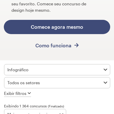
seu favorito. Comece seu concurso de
Concursos de designs
design hoje mesmo.
Projetos 1-para-1
Comece agora mesmo
Encontre um designer
Como funciona
Veja inspirações
99designs Studio
Infográfico
99designs Pro
Todos os setores
Exibir filtros
Quero
um
Exibindo 1 364 concursos
design
(Finalizado)