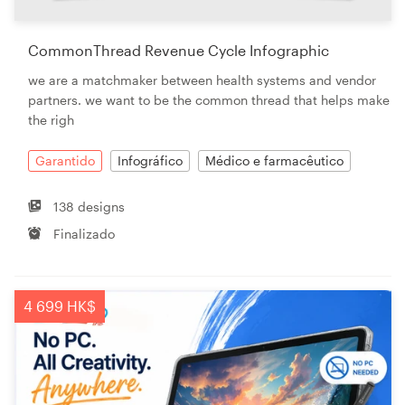
CommonThread Revenue Cycle Infographic
Recursos
we are a matchmaker between health systems and vendor
partners. we want to be the common thread that helps make
Preços
the righ
Torne-se um designer
Garantido
Infográfico
Médico e farmacêutico
Blog
138 designs
Finalizado
4 699 HK$