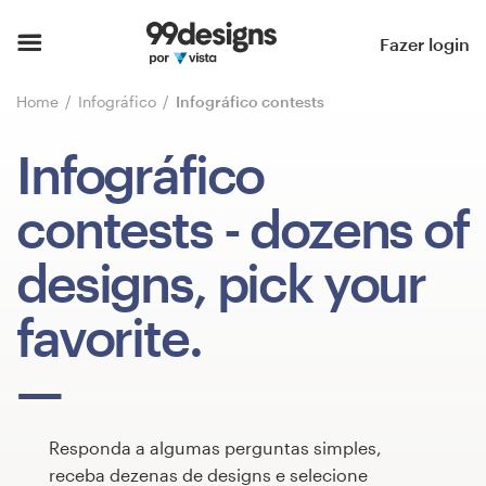
Página inicial
Fazer login
Pesquisar categorias
Home
Infográfico
Infográfico contests
Como funciona
Infográfico
Encontre um designer
contests
- dozens of
Inspiração
designs, pick your
99designs Pro
favorite.
Serviços
de
Responda a algumas perguntas simples,
design
receba dezenas de designs e selecione