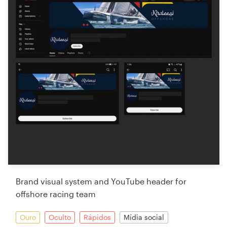
Brand visual system and YouTube header for
offshore racing team
Ouro
Oculto
Rápidos
Mídia social