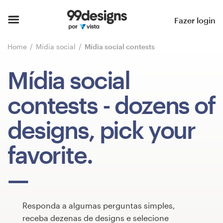
Página inicial
Fazer login
Pesquisar categorias
Home
Mídia social
Mídia social contests
Como funciona
Mídia social
Encontre um designer
contests
- dozens of
Inspiração
designs, pick your
99designs Pro
favorite.
Serviços
de
Responda a algumas perguntas simples,
design
receba dezenas de designs e selecione