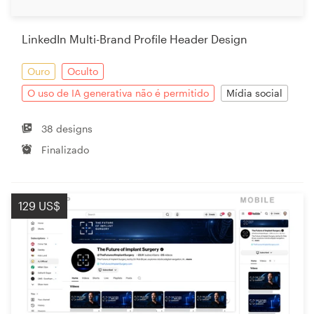
LinkedIn Multi-Brand Profile Header Design
Recursos
Ouro
Oculto
Preços
O uso de IA generativa não é permitido
Mídia social
Torne-se um designer
38 designs
Finalizado
Blog
129 US$