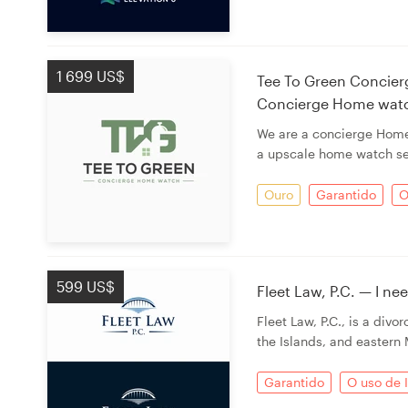
Recursos
1 699 US$
Tee To Green Concier
Concierge Home watc
Preços
We are a concierge Home 
Torne-se um designer
a upscale home watch se
Ouro
Garantido
O
Blog
599 US$
Fleet Law, P.C. — I ne
Fleet Law, P.C., is a div
the Islands, and eastern
Garantido
O uso de 