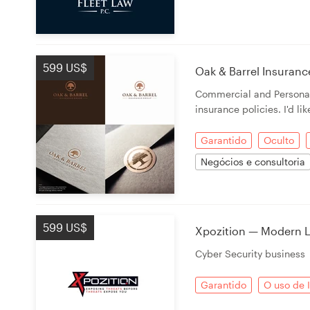
599 US$
Oak & Barrel Insuran
Commercial and Personal
insurance policies. I'd li
Garantido
Oculto
Negócios e consultoria
599 US$
Xpozition — Modern Lo
Cyber Security business
Garantido
O uso de 