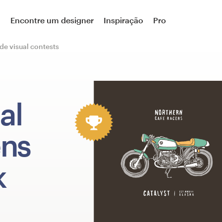
a
Encontre um designer
Inspiração
Pro
de visual contests
al
ens
k