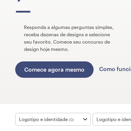
Concursos de designs
Projetos 1-para-1
Responda a algumas perguntas simples,
receba dezenas de designs e selecione
Encontre um designer
seu favorito. Comece seu concurso de
design hoje mesmo.
Veja inspirações
99designs Studio
Como func
Comece agora mesmo
99designs Pro
Quero
um
Logotipo e identidade
Logotipo e iden
(0)
design