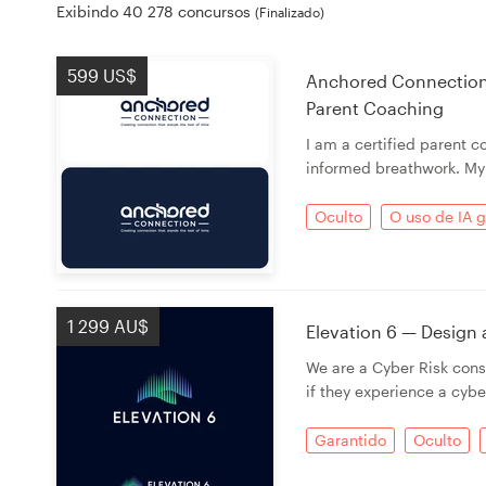
Exibindo 40 278 concursos
(Finalizado)
Design de logotipos
599 US$
Cartão de visita
Anchored Connection
Parent Coaching
Design de site
I am a certified parent 
informed breathwork. M
Manual de identidade da marca
Oculto
O uso de IA g
Pesquisar todas as categorias
1 299 AU$
Elevation 6 — Design 
Suporte
We are a Cyber Risk cons
if they experience a cybe
+49 30 568 37640
Garantido
Oculto
Central de Ajuda