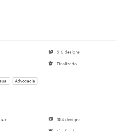
516 designs
Finalizado
sual
Advocacia
tion
354 designs