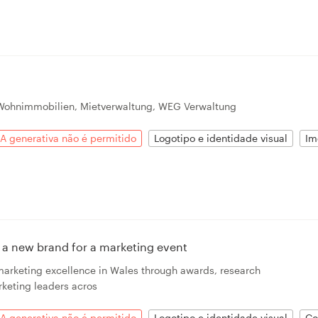
 Wohnimmobilien, Mietverwaltung, WEG Verwaltung
IA generativa não é permitido
Logotipo e identidade visual
Im
a new brand for a marketing event
rketing excellence in Wales through awards, research
keting leaders acros
IA generativa não é permitido
Logotipo e identidade visual
Co