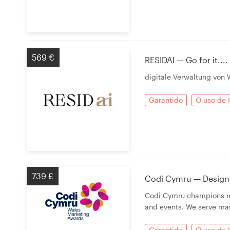
569 €
RESIDAI — Go for it....
digitale Verwaltung von
Garantido
O uso de 
739 £
Codi Cymru — Design 
Codi Cymru champions ma
and events. We serve mar
Garantido
O uso de 