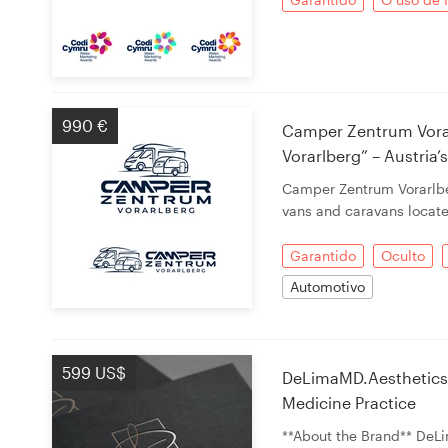
990 €
Camper Zentrum Vora
Vorarlberg” – Austri
Camper Zentrum Vorarlbe
vans and caravans locate
Garantido
Oculto
Automotivo
599 US$
DeLimaMD.Aesthetics 
Medicine Practice
**About the Brand** DeLi