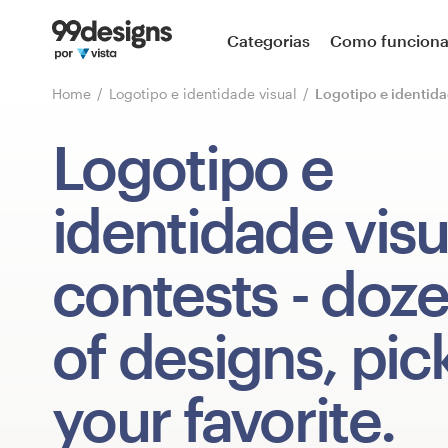
Página inicial
Categorias
Como funcion
Pesquisar categorias
Home
Logotipo e identidade visual
Logotipo e identida
Como funciona
Logotipo e
Encontre um designer
identidade visu
Inspiração
contests
- doz
99designs Pro
of designs, pic
Serviços
your favorite.
de
design