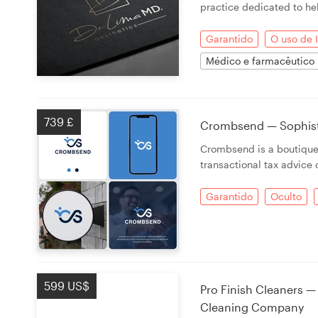
practice dedicated to he
Garantido
O uso de 
Médico e farmacêutico
739 £
Crombsend — Sophisti
Crombsend is a boutique 
transactional tax advice 
Garantido
Oculto
599 US$
Pro Finish Cleaners 
Cleaning Company