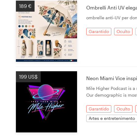
189 €
Ombrelli Anti UV ele
ombrelle anti‑UV per do
Garantido
Oculto
199 US$
Neon Miami Vice insp
Mile Higher Podcast is 
Our demographic is most
Garantido
Oculto
Artes e entretenimento