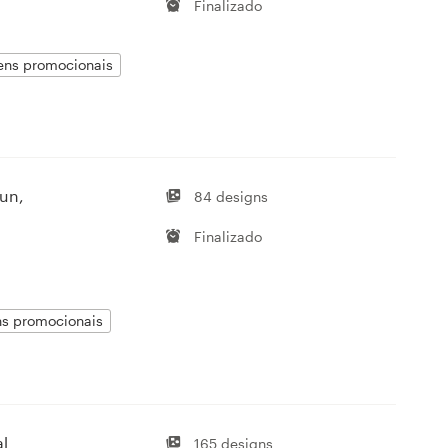
Finalizado
tens promocionais
fun,
84 designs
Finalizado
ens promocionais
al
165 designs