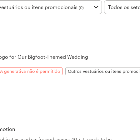
vestuários ou itens promocionais
Todos os set
(0)
ogo for Our Bigfoot-Themed Wedding
IA generativa não é permitido
Outros vestuários ou itens promoc
motion
r objective markers for warhammer 40 k. It needs to be