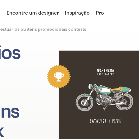
a
Encontre um designer
Inspiração
Pro
estuários ou itens promocionais contests
ios
ens
k