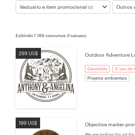
Design de logotipos
Vestuário e item promocional
Outros 
(0)
Cartão de visita
Exibindo 1 189 concursos
(Finalizado)
Design de site
Manual de identidade da marca
299 US$
Outdoor Adventure L
Pesquisar todas as categorias
Garantido
O uso de 
Projetos ambientais
Suporte
+49 30 568 37640
199 US$
Objective marker pro
Central de Ajuda
We are looking for art fo