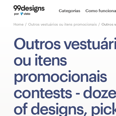
Página inicial
Categorias
Como funcion
Pesquisar categorias
Home
Outros vestuários ou itens promocionais
Outros v
Como funciona
Outros vestuár
Encontre um designer
ou itens
Inspiração
promocionais
99designs Pro
contests
- doz
Serviços
of designs, pic
de
design