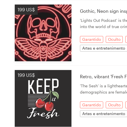
199 US$
Gothic, Neon sign in
'Lights Out Podcast' is th
into the world of true cr
Garantido
Oculto
Artes e entretenimento
199 US$
Retro, vibrant 'Fresh
'The Sesh' is a lighthea
demographics are femal
Garantido
Oculto
Artes e entretenimento