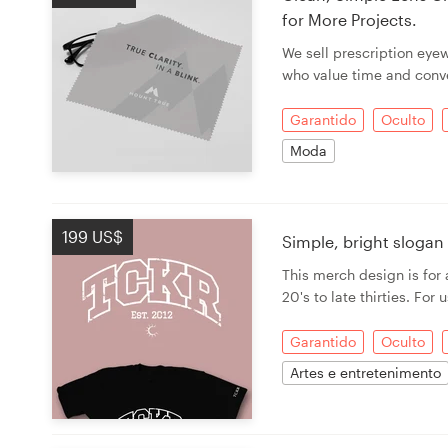
for More Projects.
We sell prescription eye
who value time and conv
Garantido
Oculto
Moda
199 US$
Simple, bright sloga
This merch design is fo
20's to late thirties. For
Garantido
Oculto
Artes e entretenimento