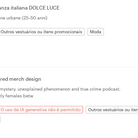
ganza italiana DOLCE LUCE
nne urbane (25–50 anni)
Outros vestuários ou itens promocionais
Moda
ired merch design
a mystery, unexplained phenomenon and true crime podcast.
ly females betw
O uso de IA generativa não é permitido
Outros vestuários ou it