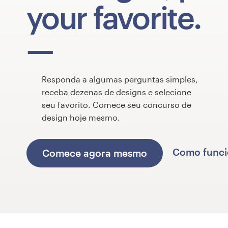
your favorite.
Concursos de designs
Projetos 1-para-1
Encontre um designer
Responda a algumas perguntas simples,
receba dezenas de designs e selecione
Veja inspirações
seu favorito. Comece seu concurso de
design hoje mesmo.
99designs Studio
99designs Pro
Como func
Comece agora mesmo
Quero
um
design