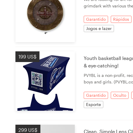
grimdark with various th
Garantido
Rápidos
Recursos
Jogos e lazer
Preços
Torne-se um designer
199 US$
Youth basketball leag
Blog
& eye-catching!
PVYBL is a non-profit, re
boys and girls. (PVYBL.c
Garantido
Oculto
Esporte
299 US$
Clean, Simple Lens Cl