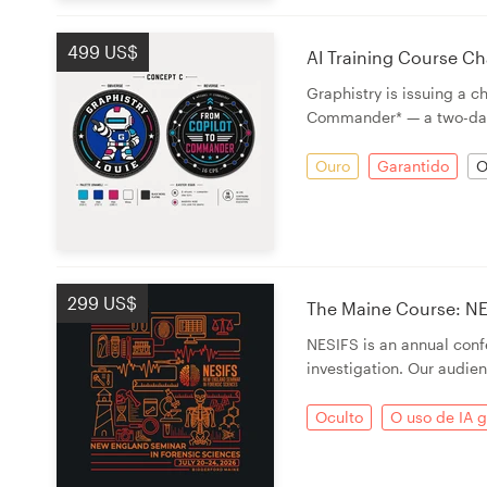
499 US$
AI Training Course Ch
Graphistry is issuing a 
Commander* — a two-da
Ouro
Garantido
O
299 US$
The Maine Course: NE
NESIFS is an annual con
investigation. Our audien
Oculto
O uso de IA g