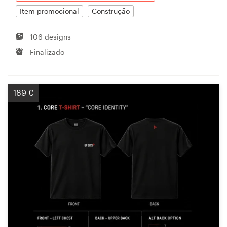
Item promocional
Construção
106 designs
Finalizado
189 €