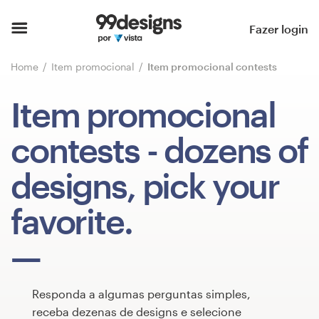
Página inicial
Fazer login
Pesquisar categorias
Home
Item promocional
Item promocional contests
Como funciona
Item promocional
Encontre um designer
contests
- dozens of
Inspiração
designs, pick your
99designs Pro
favorite.
Serviços
de
Responda a algumas perguntas simples,
design
receba dezenas de designs e selecione