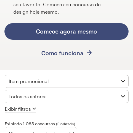
seu favorito. Comece seu concurso de
Concursos de designs
design hoje mesmo.
Projetos 1-para-1
Comece agora mesmo
Encontre um designer
Como funciona
Veja inspirações
99designs Studio
Item promocional
99designs Pro
Todos os setores
Exibir filtros
Quero
um
Exibindo 1 085 concursos
design
(Finalizado)