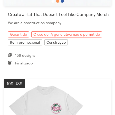
Create a Hat That Doesn't Feel Like Company Merch
Recursos
We are a construction company
Preços
Garantido
O uso de IA generativa não é permitido
Item promocional
Construção
Torne-se um designer
156 designs
Blog
Finalizado
199 US$