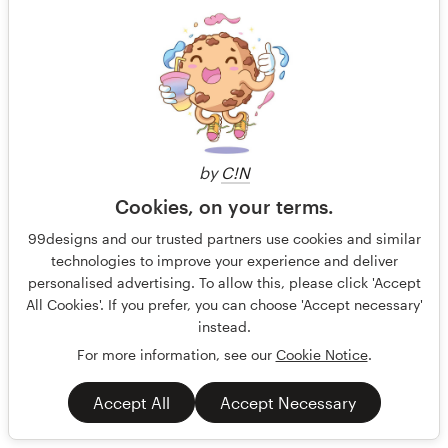
by
C!N
Cookies, on your terms.
99designs and our trusted partners use cookies and similar
Hat Deisign
technologies to improve your experience and deliver
We're a community of real estate investing professionals
personalised advertising. To allow this, please click 'Accept
(Entrepreneurs)
All Cookies'. If you prefer, you can choose 'Accept necessary'
instead.
Garantido
Item promocional
Imobiliário
For more information, see our
Cookie Notice
.
254 designs
Accept All
Accept Necessary
Finalizado