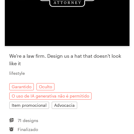
We're a law firm. Design us a hat that doesn't look
like it
lifestyle
Garantido
Oculto
O uso de IA generativa não é permitido
Item promocional
Advocacia
71 designs
Finalizado