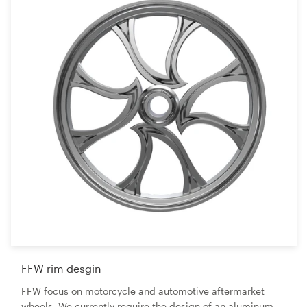
FFW rim desgin
FFW focus on motorcycle and automotive aftermarket
wheels. We currently require the design of an aluminum